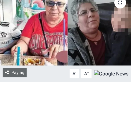
Bize ulaşın
İletişim/Künye
Yaşam
Gözden Kaçmasın
Paylaş
İletişim (Künye)
-
+
A
A