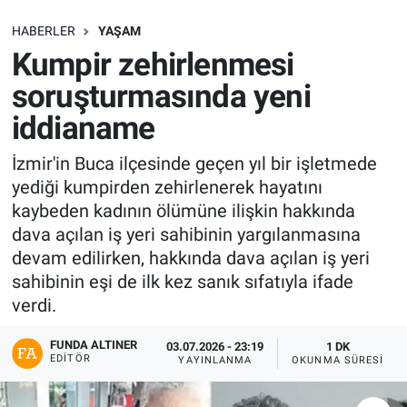
SAĞLIK
HABERLER
YAŞAM
Kumpir zehirlenmesi
EKONOMİ
soruşturmasında yeni
iddianame
EĞİTİM
İzmir'in Buca ilçesinde geçen yıl bir işletmede
ÖZEL HABER
yediği kumpirden zehirlenerek hayatını
kaybeden kadının ölümüne ilişkin hakkında
Keşfet
dava açılan iş yeri sahibinin yargılanmasına
devam edilirken, hakkında dava açılan iş yeri
ASTROLOJİ
sahibinin eşi de ilk kez sanık sıfatıyla ifade
verdi.
MANŞET
FUNDA ALTINER
03.07.2026 - 23:19
1 DK
RESMİ İLANLAR
EDITÖR
YAYINLANMA
OKUNMA SÜRESI
İLAN