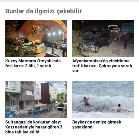
Bunlar da ilginizi çekebilir
Kuzey Marmara Otoyolu'nda
Afyonkarahisar'da zincirleme
feci kaza: 3 ölü, 1 yaralı
trafik kazası: Çok sayıda yaralı
var
Sultangazi'de korkutan olay:
Beykoz'da denize girmek
Kazı nedeniyle hasar gören 3
yasaklandı
bina tahliye edildi