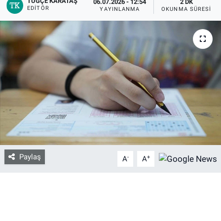
TUĞÇE KARATAŞ
06.07.2026 - 12:54
2 DK
EDITÖR
YAYINLANMA
OKUNMA SÜRESI
Bize ulaşın
İletişim/Künye
Yaşam
Gözden Kaçmasın
İletişim (Künye)
Paylaş
-
+
A
A