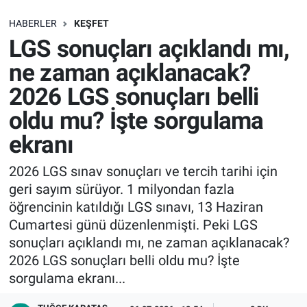
SAĞLIK
HABERLER
KEŞFET
LGS sonuçları açıklandı mı,
EKONOMİ
ne zaman açıklanacak?
2026 LGS sonuçları belli
EĞİTİM
oldu mu? İşte sorgulama
ÖZEL HABER
ekranı
Keşfet
2026 LGS sınav sonuçları ve tercih tarihi için
geri sayım sürüyor. 1 milyondan fazla
ASTROLOJİ
öğrencinin katıldığı LGS sınavı, 13 Haziran
Cumartesi günü düzenlenmişti. Peki LGS
MANŞET
sonuçları açıklandı mı, ne zaman açıklanacak?
2026 LGS sonuçları belli oldu mu? İşte
RESMİ İLANLAR
sorgulama ekranı...
İLAN