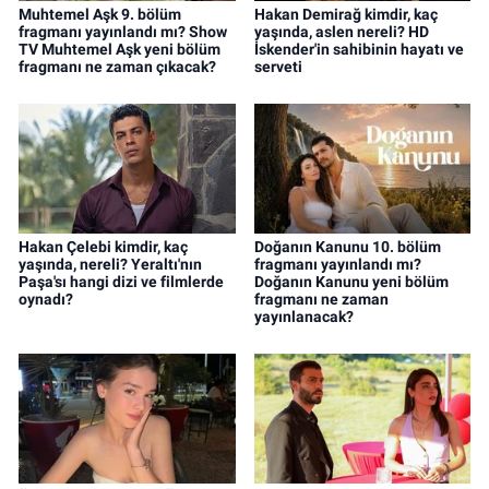
Muhtemel Aşk 9. bölüm
Hakan Demirağ kimdir, kaç
fragmanı yayınlandı mı? Show
yaşında, aslen nereli? HD
TV Muhtemel Aşk yeni bölüm
İskender'in sahibinin hayatı ve
fragmanı ne zaman çıkacak?
serveti
Hakan Çelebi kimdir, kaç
Doğanın Kanunu 10. bölüm
yaşında, nereli? Yeraltı'nın
fragmanı yayınlandı mı?
Paşa'sı hangi dizi ve filmlerde
Doğanın Kanunu yeni bölüm
oynadı?
fragmanı ne zaman
yayınlanacak?