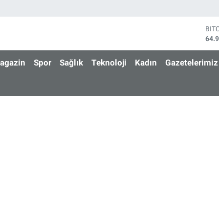
BIT
64.
DO
47,
agazin
Spor
Sağlık
Teknoloji
Kadın
Gazetelerimiz
EU
55,
STE
64,
GRA
664
BİS
13.