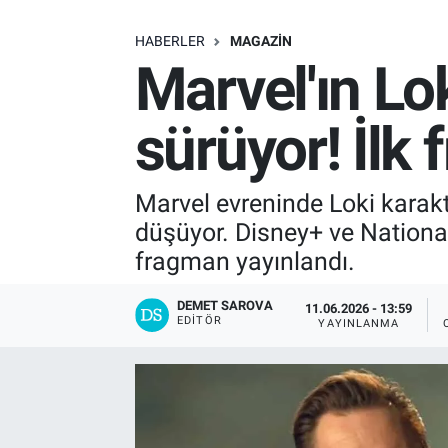
SAĞLIK
HABERLER
MAGAZIN
Marvel'ın Lok
EKONOMİ
sürüyor! İlk
EĞİTİM
ÖZEL HABER
Marvel evreninde Loki karakt
düşüyor. Disney+ ve National
Keşfet
fragman yayınlandı.
ASTROLOJİ
DEMET SAROVA
11.06.2026 - 13:59
EDITÖR
YAYINLANMA
MANŞET
RESMİ İLANLAR
İLAN