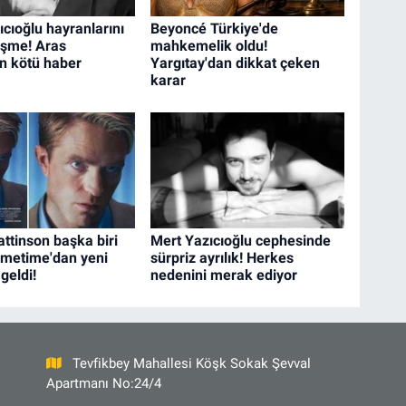
cıoğlu hayranlarını
Beyoncé Türkiye'de
işme! Aras
mahkemelik oldu!
en kötü haber
Yargıtay'dan dikkat çeken
karar
ttinson başka biri
Mert Yazıcıoğlu cephesinde
rimetime'dan yeni
sürpriz ayrılık! Herkes
geldi!
nedenini merak ediyor
Tevfikbey Mahallesi Köşk Sokak Şevval
Apartmanı No:24/4