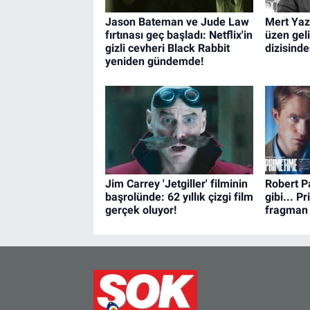
Jason Bateman ve Jude Law
Mert Yazı
fırtınası geç başladı: Netflix'in
üzen gel
gizli cevheri Black Rabbit
dizisind
yeniden gündemde!
Jim Carrey 'Jetgiller' filminin
Robert Pa
başrolünde: 62 yıllık çizgi film
gibi... P
gerçek oluyor!
fragman 