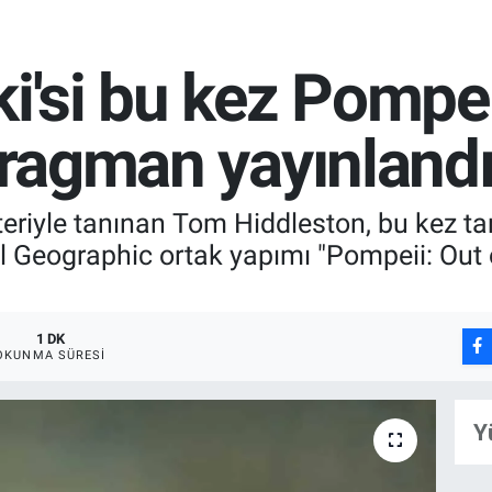
i'si bu kez Pompeii
 fragman yayınland
eriyle tanınan Tom Hiddleston, bu kez tari
 Geographic ortak yapımı "Pompeii: Out o
1 DK
OKUNMA SÜRESI
Y