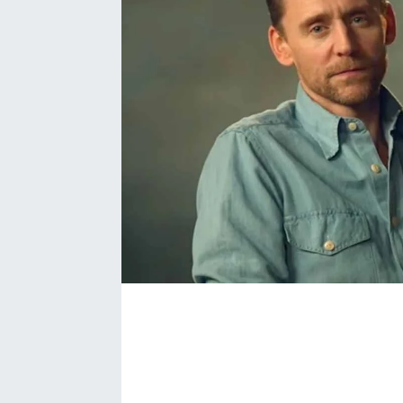
Bize ulaşın
İletişim/Künye
Yaşam
Gözden Kaçmasın
İletişim (Künye)