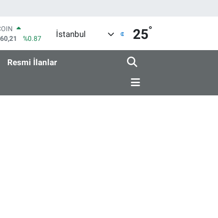
°
COIN
25
İstanbul
960,21
%0.87
LAR
7436
%0.18
Resmi İlanlar
RO
2510
%0.32
RLİN
4811
%0.38
M ALTIN
8.99
%2.59
T100
779
%-14