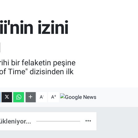
'nin izini
ı
hi bir felaketin peşine
f Time" dizisinden ilk
-
+
A
A
ükleniyor...