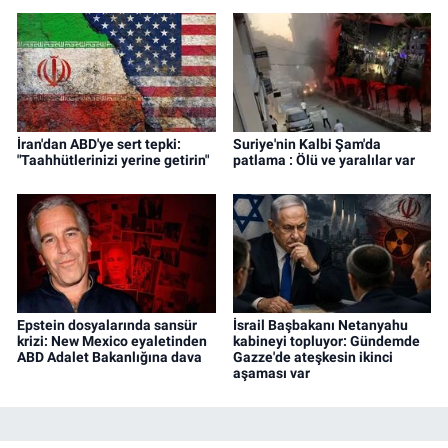
İran'dan ABD'ye sert tepki:
Suriye'nin Kalbi Şam'da
"Taahhütlerinizi yerine getirin"
patlama : Ölü ve yaralılar var
Epstein dosyalarında sansür
İsrail Başbakanı Netanyahu
krizi: New Mexico eyaletinden
kabineyi topluyor: Gündemde
ABD Adalet Bakanlığına dava
Gazze'de ateşkesin ikinci
aşaması var