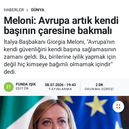
SAĞLIK
HABERLER
DÜNYA
Meloni: Avrupa artık kendi
EKONOMİ
başının çaresine bakmalı
EĞİTİM
İtalya Başbakanı Giorgia Meloni, "Avrupa'nın
kendi güvenliğini kendi başına sağlamasının
ÖZEL HABER
zamanı geldi. Bu, birilerine iyilik yapmak için
değil hiç kimseye bağımlı olmamak içindir"
Keşfet
dedi.
ASTROLOJİ
FUNDA IŞIK
08.07.2026 - 19:43
2 DK
EDITÖR
YAYINLANMA
OKUNMA SÜRESI
MANŞET
RESMİ İLANLAR
İLAN