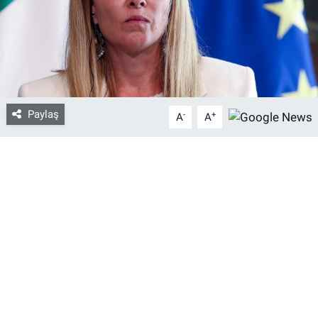
Bize ulaşın
İletişim/Künye
Yaşam
Paylaş
-
+
A
A
Gözden Kaçmasın
İletişim (Künye)