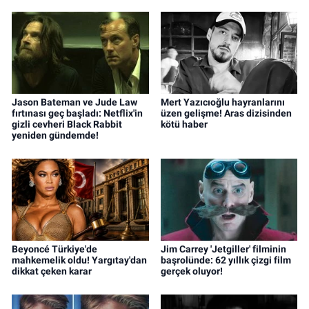
Jason Bateman ve Jude Law
Mert Yazıcıoğlu hayranlarını
fırtınası geç başladı: Netflix'in
üzen gelişme! Aras dizisinden
gizli cevheri Black Rabbit
kötü haber
yeniden gündemde!
Beyoncé Türkiye'de
Jim Carrey 'Jetgiller' filminin
mahkemelik oldu! Yargıtay'dan
başrolünde: 62 yıllık çizgi film
dikkat çeken karar
gerçek oluyor!