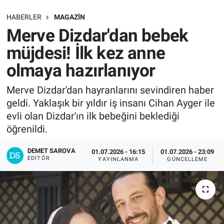
SAĞLIK
HABERLER
MAGAZIN
Merve Dizdar'dan bebek
EKONOMİ
müjdesi! İlk kez anne
olmaya hazırlanıyor
EĞİTİM
Merve Dizdar'dan hayranlarını sevindiren haber
ÖZEL HABER
geldi. Yaklaşık bir yıldır iş insanı Cihan Ayger ile
evli olan Dizdar'ın ilk bebeğini beklediği
Keşfet
öğrenildi.
ASTROLOJİ
DEMET SAROVA
01.07.2026 - 16:15
01.07.2026 - 23:09
EDITÖR
YAYINLANMA
GÜNCELLEME
MANŞET
RESMİ İLANLAR
İLAN