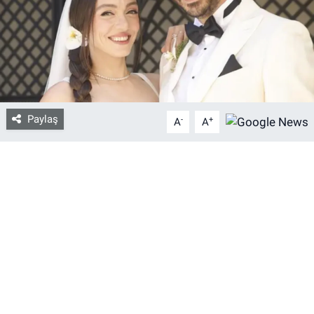
Bize ulaşın
İletişim/Künye
Yaşam
Paylaş
-
+
A
A
Gözden Kaçmasın
İletişim (Künye)