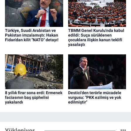
Türkiye, Suudi Arabistan ve
TBMM Genel Kurulu'nda kabul
Pakistan imzalamıştı: Hakan
edildi: Suça sürüklenen
Fidan'dan kilit "NATO" detayı!
çocuklara ilişkin kanun teklifi
yasalaştı
8 yıllık firar sona erdi: Ermenek
Destici'den terörle mücadele
faciasının baş şüphelisi
vurgusu: "PKK ezilmiş ve yok
yakalandı
edilmiştir"
Yükleniyor...