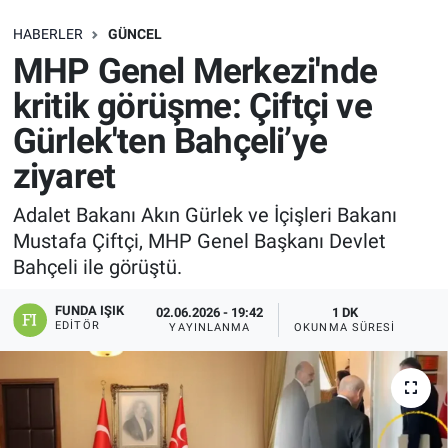
SAĞLIK
HABERLER
GÜNCEL
MHP Genel Merkezi'nde
EKONOMİ
kritik görüşme: Çiftçi ve
Gürlek'ten Bahçeli’ye
EĞİTİM
ziyaret
ÖZEL HABER
Adalet Bakanı Akın Gürlek ve İçişleri Bakanı
Mustafa Çiftçi, MHP Genel Başkanı Devlet
Keşfet
Bahçeli ile görüştü.
ASTROLOJİ
FUNDA IŞIK
02.06.2026 - 19:42
1 DK
EDITÖR
YAYINLANMA
OKUNMA SÜRESI
MANŞET
RESMİ İLANLAR
İLAN