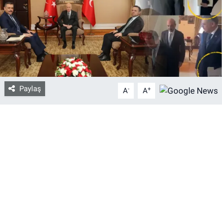
Bize ulaşın
İletişim/Künye
Yaşam
Paylaş
-
+
A
A
Gözden Kaçmasın
İletişim (Künye)