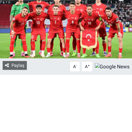
Bize ulaşın
İletişim/Künye
Yaşam
Gözden Kaçmasın
Paylaş
-
+
A
A
İletişim (Künye)