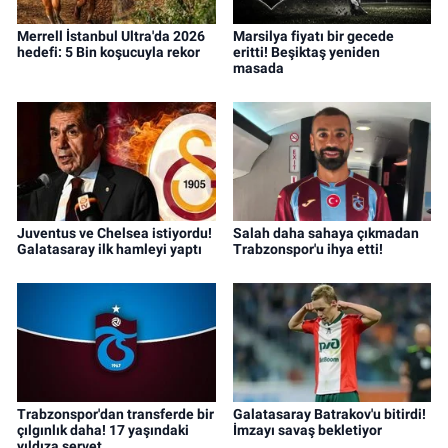
Merrell İstanbul Ultra'da 2026
Marsilya fiyatı bir gecede
hedefi: 5 Bin koşucuyla rekor
eritti! Beşiktaş yeniden
masada
Juventus ve Chelsea istiyordu!
Salah daha sahaya çıkmadan
Galatasaray ilk hamleyi yaptı
Trabzonspor'u ihya etti!
Trabzonspor'dan transferde bir
Galatasaray Batrakov'u bitirdi!
çılgınlık daha! 17 yaşındaki
İmzayı savaş bekletiyor
yıldıza servet