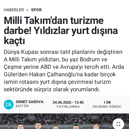
SAĞLIK
HABERLER
SPOR
Milli Takım'dan turizme
EKONOMİ
darbe! Yıldızlar yurt dışına
kaçtı
EĞİTİM
Dünya Kupası sonrası tatil planlarını değiştiren
ÖZEL HABER
A Milli Takım yıldızları, bu yaz Bodrum ve
Çeşme yerine ABD ve Avrupa'yı tercih etti. Arda
Keşfet
Güler'den Hakan Çalhanoğlu'na kadar birçok
ismin rotasını yurt dışına çevirmesi turizm
ASTROLOJİ
sektöründe sürpriz olarak yorumlandı.
MANŞET
DEMET SAROVA
24.06.2026 - 13:40
1 DK
EDITÖR
YAYINLANMA
OKUNMA SÜRESI
RESMİ İLANLAR
İLAN