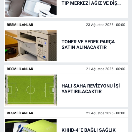
TIP MERKEZİ AĞIZ VE DİŞ
SAĞLIĞI BİRİMİNDE
SAĞLIK
KULLANILMAK ÜZERE DİŞ
ÜNİTİ ALIMI
RESMI İLANLAR
23 Ağustos 2025 - 00:00
EKONOMİ
EĞİTİM
TONER VE YEDEK PARÇA
SATIN ALINACAKTIR
ÖZEL HABER
RESMI İLANLAR
21 Ağustos 2025 - 00:00
Keşfet
ASTROLOJİ
HALI SAHA REVİZYONU İŞİ
YAPTIRILACAKTIR
MANŞET
RESMI İLANLAR
21 Ağustos 2025 - 00:00
RESMİ İLANLAR
KHHB-4 'E BAĞLI SAĞLIK
İLAN