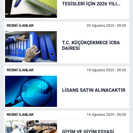
TESİSLERİ İÇİN 2026 YILI
KIRTASİYE MALZEME ALIMI
Bize ulaşın
RESMI İLANLAR
20 Ağustos 2025 - 00:00
İletişim/Künye
T.C. KÜÇÜKÇEKMECE İCRA
Yaşam
DAİRESİ
Gözden Kaçmasın
RESMI İLANLAR
19 Ağustos 2025 - 00:00
İletişim (Künye)
LİSANS SATIN ALINACAKTIR
RESMI İLANLAR
16 Ağustos 2025 - 00:00
GİYİM VE GİYİM EŞYASI