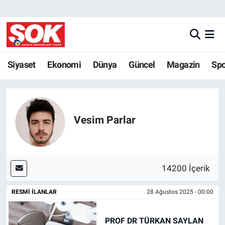
GÜNDEM
Nöbetçi Eczaneler
DÜNYA
Hava Durumu
Siyaset
Ekonomi
Dünya
Güncel
Magazin
Sp
SPOR
İstanbul Namaz Vakitleri
MAGAZİN
Trafik Durumu
Vesim Parlar
KÜLTÜR SANAT
Süper Lig Puan Durumu ve Fikstür
POLİTİKA
Tüm Manşetler
14200 İçerik
YAŞAM
Son Dakika Haberleri
RESMI İLANLAR
28 Ağustos 2025 - 00:00
TEKNOLOJİ
Haber Arşivi
PROF DR TÜRKAN SAYLAN