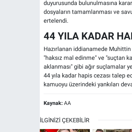
duyurusunda bulunulmasına karar 
dosyaların tamamlanması ve savu
ertelendi.
44 YILA KADAR HA
Hazırlanan iddianamede Muhittin B
"haksız mal edinme" ve "suçtan ka
aklanması" gibi ağır suçlamalar yer
44 yıla kadar hapis cezası talep e
kamuoyu üzerindeki yankıları dev
Kaynak:
AA