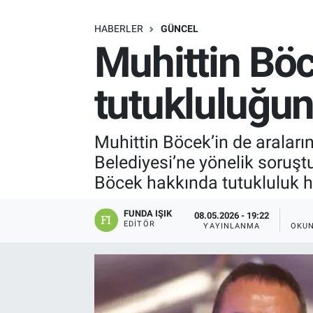
SAĞLIK
HABERLER
GÜNCEL
Muhittin Bö
EKONOMİ
tutukluluğun
EĞİTİM
ÖZEL HABER
Muhittin Böcek’in de araları
Belediyesi’ne yönelik soru
Keşfet
Böcek hakkında tutukluluk h
ASTROLOJİ
FUNDA IŞIK
08.05.2026 - 19:22
EDITÖR
YAYINLANMA
OKUN
MANŞET
RESMİ İLANLAR
İLAN