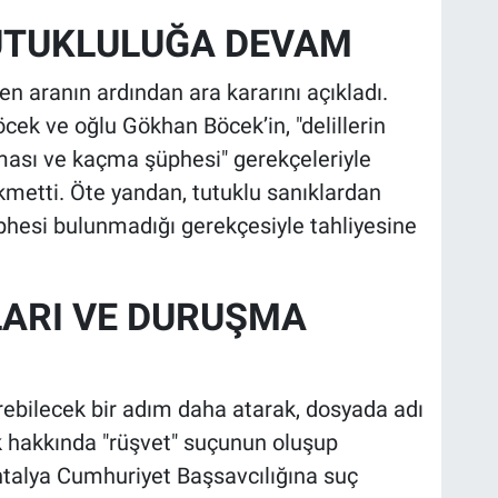
 TUTUKLULUĞA DEVAM
 aranın ardından ara kararını açıkladı.
öcek ve oğlu Gökhan Böcek’in, "delillerin
sı ve kaçma şüphesi" gerekçeleriyle
kmetti. Öte yandan, tutuklu sanıklardan
şüphesi bulunmadığı gerekçesiyle tahliyesine
LARI VE DURUŞMA
ebilecek bir adım daha atarak, dosyada adı
k hakkında "rüşvet" suçunun oluşup
ntalya Cumhuriyet Başsavcılığına suç