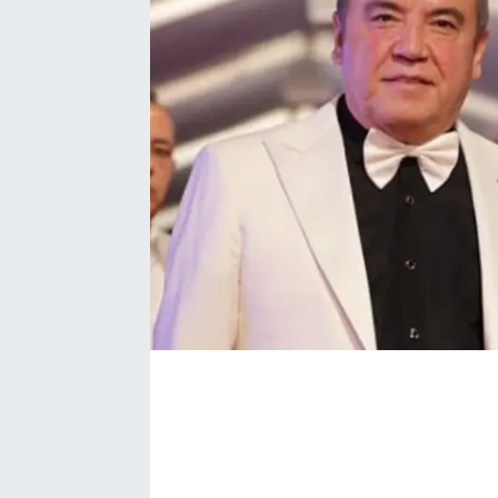
Bize ulaşın
İletişim/Künye
Yaşam
Gözden Kaçmasın
İletişim (Künye)