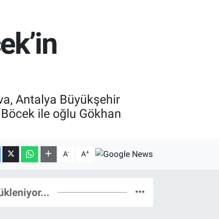
ek’in
va, Antalya Büyükşehir
 Böcek ile oğlu Gökhan
-
+
A
A
ükleniyor...