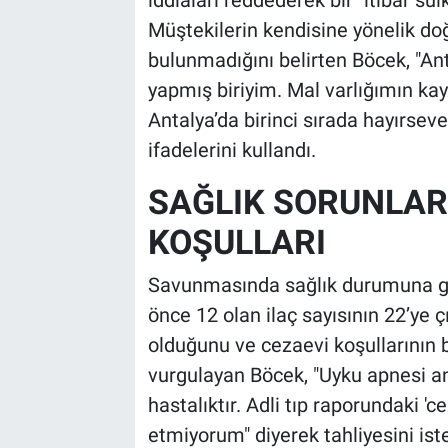
Müştekilerin kendisine yönelik do
bulunmadığını belirten Böcek, "An
yapmış biriyim. Mal varlığımın kay
Antalya’da birinci sırada hayırsev
ifadelerini kullandı.
SAĞLIK SORUNLARI
KOŞULLARI
Savunmasında sağlık durumuna ge
önce 12 olan ilaç sayısının 22’ye ç
olduğunu ve cezaevi koşullarının 
vurgulayan Böcek, "Uyku apnesi ani
hastalıktır. Adli tıp raporundaki 'c
etmiyorum" diyerek tahliyesini iste