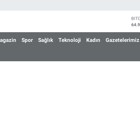
BIT
64.
DO
47,
agazin
Spor
Sağlık
Teknoloji
Kadın
Gazetelerimiz
EU
55,
STE
64,
GRA
666
BİS
13.