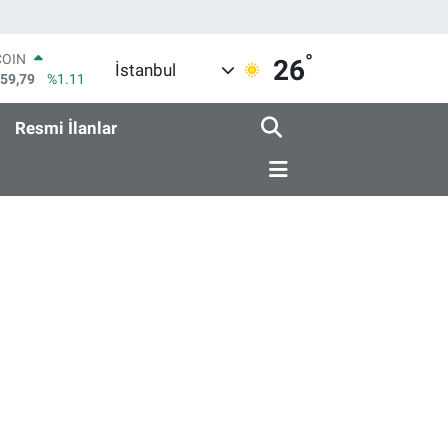
COIN
°
26
İstanbul
959,79
%1.11
LAR
7436
%0.18
Resmi İlanlar
RO
2510
%0.32
RLİN
4811
%0.38
M ALTIN
0.55
%0.03
T100
779
%-14