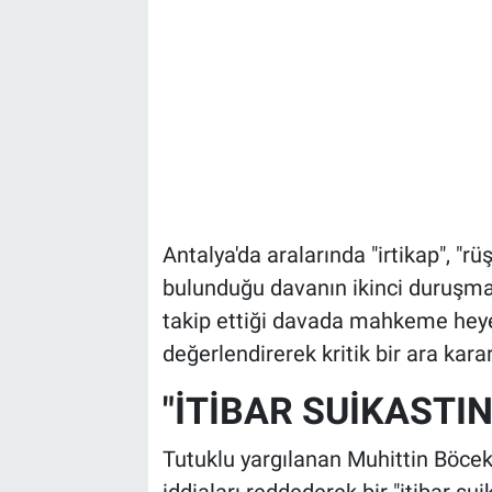
Antalya'da aralarında "irtikap", "r
bulunduğu davanın ikinci duruş
takip ettiği davada mahkeme heyeti
değerlendirerek kritik bir ara kara
"İTİBAR SUİKAST
Tutuklu yargılanan Muhittin Böc
iddiaları reddederek bir "itibar su