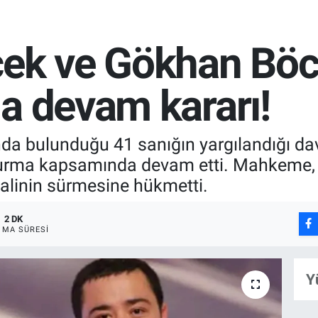
cek ve Gökhan Böc
a devam kararı!
nda bulunduğu 41 sanığın yargılandığı da
şturma kapsamında devam etti. Mahkeme,
alinin sürmesine hükmetti.
2 DK
MA SÜRESI
Y