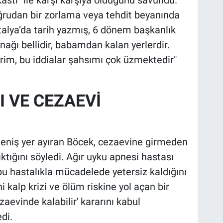
ğrudan bir zorlama veya tehdit beyanında
talya’da tarih yazmış, 6 dönem başkanlık
nağı bellidir, babamdan kalan yerlerdir.
erim, bu iddialar şahsımı çok üzmektedir"
 VE CEZAEVİ
niş yer ayıran Böcek, cezaevine girmeden
ıktığını söyledi. Ağır uyku apnesi hastası
bu hastalıkla mücadelede yetersiz kaldığını
 kalp krizi ve ölüm riskine yol açan bir
ezaevinde kalabilir' kararını kabul
di.