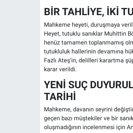
BİR TAHLİYE, İKİ
Mahkeme heyeti, duruşmaya verilen
Heyet, tutuklu sanıklar Muhittin B
henüz tamamen toplanmamış olma
tutukluluk hallerinin devamına hü
Fazlı Ateş’in, delilleri karartma 
karar verildi.
YENİ SUÇ DUYURU
TARİHİ
Mahkeme, davanın seyrini değiştir
geçen bazı müştekiler ve bir sanı
oluşmadığının incelenmesi için A