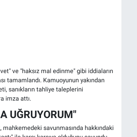
üşvet" ve "haksız mal edinme" gibi iddiaların
ması tamamlandı. Kamuoyunun yakından
, sanıkların tahliye taleplerini
ra imza attı.
INA UĞRUYORUM"
ek, mahkemedeki savunmasında hakkındaki
ikastı" ile karşı karşıya olduğunu savundu.