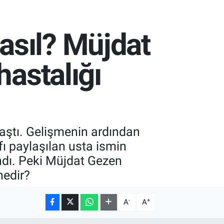
asıl? Müjdat
hastalığı
laştı. Gelişmenin ardından
fı paylaşılan usta ismin
ndı. Peki Müjdat Gezen
nedir?
-
+
A
A