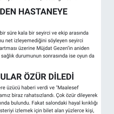
EDEN HASTANEYE
ir süre kala bir seyirci ve ekip arasında
nu net izleyemediğini söyleyen seyirci
n artması üzerine Müjdat Gezen’in aniden
in sağlık durumunun sonrasında ise oyun da
ULAR ÖZÜR DİLEDİ
ere üzücü haberi verdi ve "Maalesef
amız biraz rahatsızlandı. Çok özür dileyerek
da bulundu. Fakat salondaki hayal kırıklığı
eriyi izlemek için bilet alan yüzlerce kişi,