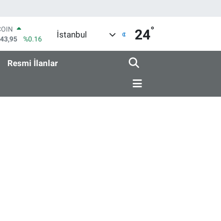
COIN
°
24
643,95
%0.16
İstanbul
LAR
6704
%0
RO
Resmi İlanlar
0406
%-0.08
RLİN
2143
%0
M ALTIN
0.87
%0.12
T100
799
%70