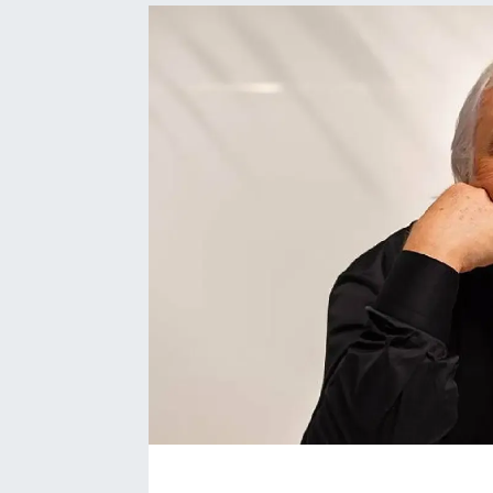
Bize ulaşın
İletişim/Künye
Yaşam
Gözden Kaçmasın
İletişim (Künye)