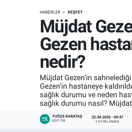
SAĞLIK
HABERLER
KEŞFET
Müjdat Geze
EKONOMİ
Gezen hastane
EĞİTİM
nedir?
ÖZEL HABER
Keşfet
Müjdat Gezen’in sahnelediği 
Gezen’in hastaneye kaldırıld
ASTROLOJİ
sağlık durumu ve neden hast
MANŞET
sağlık durumu nasıl? Müjdat 
RESMİ İLANLAR
TUĞÇE KARATAŞ
22.04.2026 - 09:47
EDITÖR
YAYINLANMA
İLAN