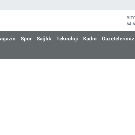
BIT
64.
DO
47,
EU
agazin
Spor
Sağlık
Teknoloji
Kadın
Gazetelerimiz
55,
STE
64,
GRA
650
BİS
13.