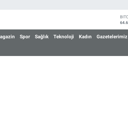
BIT
64.
DO
47,
agazin
Spor
Sağlık
Teknoloji
Kadın
Gazetelerimiz
EU
55,
STE
64,
GRA
651
BİS
13.