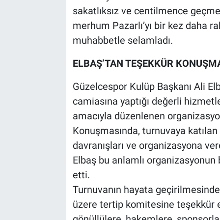
sakatlıksız ve centilmence geçme
merhum Pazarlı’yı bir kez daha ra
muhabbetle selamladı.
ELBAŞ’TAN TEŞEKKÜR KONUŞM
Güzelcespor Kulüp Başkanı Ali El
camiasına yaptığı değerli hizmetle
amacıyla düzenlenen organizasyon
Konuşmasında, turnuvaya katılan 
davranışları ve organizasyona verd
Elbaş bu anlamlı organizasyonun bi
etti.
Turnuvanın hayata geçirilmesin
üzere tertip komitesine teşekkür 
gönüllülere, hakemlere, sponsorla