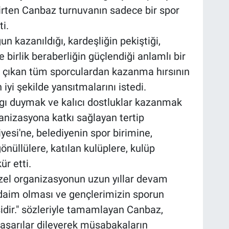
irten Canbaz turnuvanın sadece bir spor
i.
 kazanıldığı, kardeşliğin pekiştiği,
 birlik beraberliğin güçlendiği anlamlı bir
 çıkan tüm sporculardan kazanma hırsının
iyi şekilde yansıtmalarını istedi.
ı duymak ve kalıcı dostluklar kazanmak
anizasyona katkı sağlayan tertip
si'ne, belediyenin spor birimine,
nüllülere, katılan kulüplere, kulüp
r etti.
el organizasyonun uzun yıllar devam
n daim olması ve gençlerimizin sporun
sidir." sözleriyle tamamlayan Canbaz,
aşarılar dileyerek müsabakaların