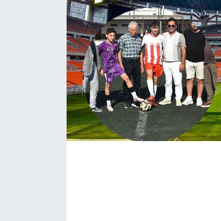
Bize ulaşın
İletişim/Künye
Yaşam
Gözden Kaçmasın
İletişim (Künye)