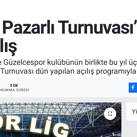
Pazarlı Turnuvası
lış
Güzelcespor kulübünün birlikte bu yıl üç
 Turnuvası dün yapılan açılış programıyl
5 DK
OKUNMA SÜRESI
Y