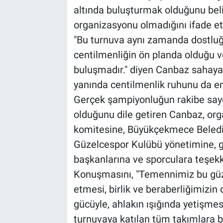
altında buluşturmak olduğunu bel
organizasyonu olmadığını ifade ett
"Bu turnuva aynı zamanda dostluğun
centilmenliğin ön planda olduğu ve
buluşmadır." diyen Canbaz sahaya
yanında centilmenlik ruhunu da en 
Gerçek şampiyonluğun rakibe sayg
olduğunu dile getiren Canbaz, org
komitesine, Büyükçekmece Belediye
Güzelcespor Kulübü yönetimine, gö
başkanlarına ve sporculara teşekkü
Konuşmasını, "Temennimiz bu güz
etmesi, birlik ve beraberliğimizi
gücüyle, ahlakın ışığında yetişme
turnuvaya katılan tüm takımlara b