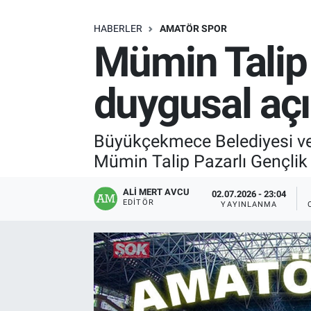
SAĞLIK
HABERLER
AMATÖR SPOR
Mümin Talip 
EKONOMİ
duygusal açı
EĞİTİM
ÖZEL HABER
Büyükçekmece Belediyesi ve 
Mümin Talip Pazarlı Gençlik
Keşfet
ALI MERT AVCU
02.07.2026 - 23:04
ASTROLOJİ
EDITÖR
YAYINLANMA
MANŞET
RESMİ İLANLAR
İLAN