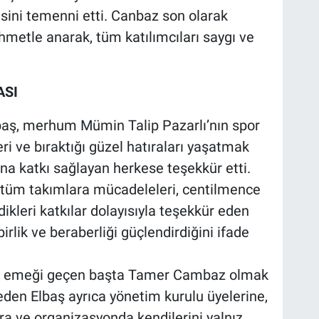
sini temenni etti. Canbaz son olarak
hmetle anarak, tüm katılımcıları saygı ve
ASI
baş, merhum Mümin Talip Pazarlı’nın spor
ri ve bıraktığı güzel hatıraları yaşatmak
a katkı sağlayan herkese teşekkür etti.
tüm takımlara mücadeleleri, centilmence
ikleri katkılar dolayısıyla teşekkür eden
rlik ve beraberliği güçlendirdiğini ifade
de emeği geçen başta Tamer Cambaz olmak
eden Elbaş ayrıca yönetim kurulu üyelerine,
ra ve organizasyonda kendilerini yalnız