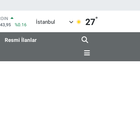
COIN
°
27
İstanbul
643,95
%0.16
LAR
6006
%0.06
Resmi İlanlar
RO
0250
%0.02
RLİN
2398
%0.2
M ALTIN
3.94
%0.32
T100
768
%48