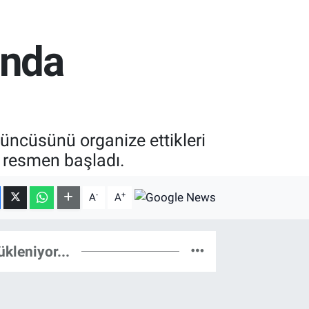
’nda
üncüsünü organize ettikleri
a resmen başladı.
-
+
A
A
ükleniyor...