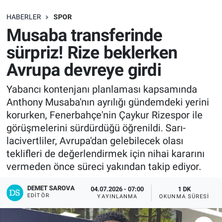
SAĞLIK
HABERLER
SPOR
Musaba transferinde
EKONOMİ
sürpriz! Rize beklerken
Avrupa devreye girdi
EĞİTİM
Yabancı kontenjanı planlaması kapsamında
ÖZEL HABER
Anthony Musaba'nın ayrılığı gündemdeki yerini
korurken, Fenerbahçe'nin Çaykur Rizespor ile
Keşfet
görüşmelerini sürdürdüğü öğrenildi. Sarı-
lacivertliler, Avrupa'dan gelebilecek olası
ASTROLOJİ
teklifleri de değerlendirmek için nihai kararını
vermeden önce süreci yakından takip ediyor.
MANŞET
DEMET SAROVA
04.07.2026 - 07:00
1 DK
RESMİ İLANLAR
EDITÖR
YAYINLANMA
OKUNMA SÜRESI
İLAN