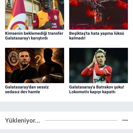
Kimsenin beklemediği transfer
Beşiktaş'ta hata yapma lüksü
Galatasaray'ı karıştırdı
kalmadı!
Galatasaray'dan sessiz
Galatasaray'a Batrakov şoku!
sedasız dev hamle
Lokomotiv kapıyı kapattı
Yükleniyor...