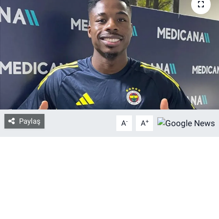
Bize ulaşın
İletişim/Künye
Yaşam
Gözden Kaçmasın
Paylaş
İletişim (Künye)
-
+
A
A