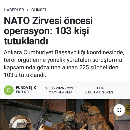
SAĞLIK
HABERLER
GÜNCEL
NATO Zirvesi öncesi
EKONOMİ
operasyon: 103 kişi
tutuklandı
EĞİTİM
Ankara Cumhuriyet Başsavcılığı koordinesinde,
ÖZEL HABER
terör örgütlerine yönelik yürütülen soruşturma
kapsamında gözaltına alınan 225 şüpheliden
Keşfet
103'ü tutuklandı.
ASTROLOJİ
FUNDA IŞIK
25.06.2026 - 22:05
1 DK
EDITÖR
YAYINLANMA
OKUNMA SÜRESI
MANŞET
RESMİ İLANLAR
İLAN