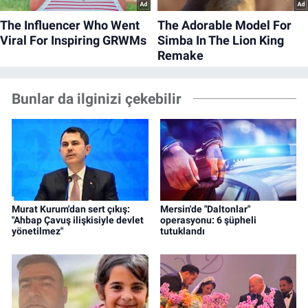
Bunlar da ilginizi çekebilir
Murat Kurum'dan sert çıkış:
Mersin'de "Daltonlar"
"Ahbap Çavuş ilişkisiyle devlet
operasyonu: 6 şüpheli
yönetilmez"
tutuklandı