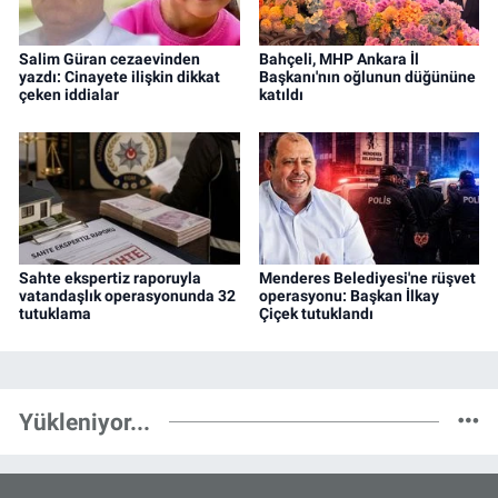
Salim Güran cezaevinden
Bahçeli, MHP Ankara İl
yazdı: Cinayete ilişkin dikkat
Başkanı'nın oğlunun düğününe
çeken iddialar
katıldı
Sahte ekspertiz raporuyla
Menderes Belediyesi'ne rüşvet
vatandaşlık operasyonunda 32
operasyonu: Başkan İlkay
tutuklama
Çiçek tutuklandı
Yükleniyor...