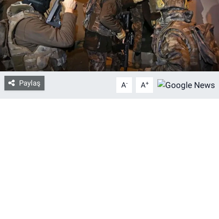
Bize ulaşın
İletişim/Künye
Yaşam
Paylaş
-
+
A
A
Gözden Kaçmasın
İletişim (Künye)