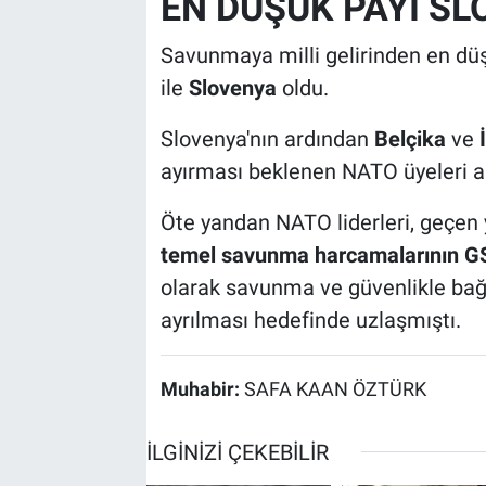
EN DÜŞÜK PAYI S
Savunmaya milli gelirinden en dü
ile
Slovenya
oldu.
Slovenya'nın ardından
Belçika
ve
ayırması beklenen NATO üyeleri ar
Öte yandan NATO liderleri, geçen 
temel savunma harcamalarının GSY
olarak savunma ve güvenlikle bağla
ayrılması hedefinde uzlaşmıştı.
Muhabir:
SAFA KAAN ÖZTÜRK