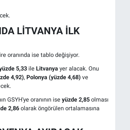
cek.
NDA LİTVANYA İLK
e oranında ise tablo değişiyor.
yüzde 5,33
ile
Litvanya
yer alacak. Onu
zde 4,92)
,
Polonya (yüzde 4,68)
ve
cek.
ın GSYH'ye oranının ise
yüzde 2,85
olması
de 2,86
olarak öngörülen ortalamasına