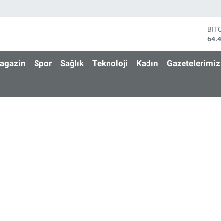
BIT
64.
DO
47,
agazin
Spor
Sağlık
Teknoloji
Kadın
Gazetelerimiz
EU
55,
STE
64,
GRA
651
BİS
13.