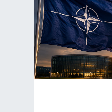
Bize ulaşın
İletişim/Künye
Yaşam
Gözden Kaçmasın
İletişim (Künye)