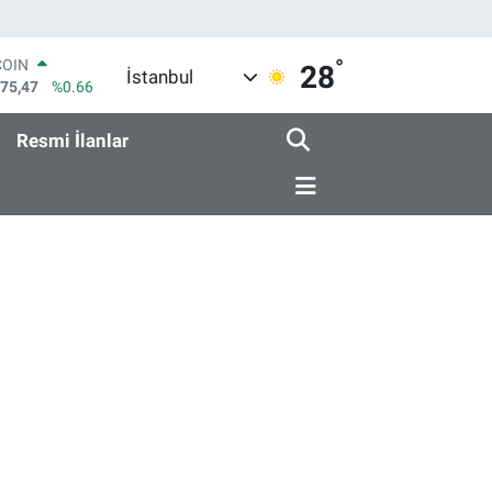
°
COIN
28
İstanbul
475,47
%0.66
LAR
5986
%0.06
Resmi İlanlar
RO
0700
%0.1
RLİN
2438
%0.21
M ALTIN
8.23
%0.39
T100
703
%0