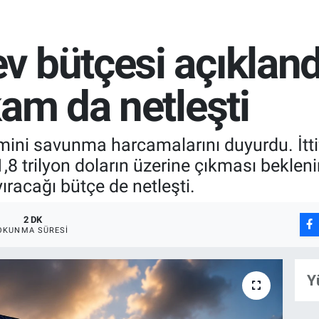
 bütçesi açıklandı
kam da netleşti
hmini savunma harcamalarını duyurdu. İtti
8 trilyon doların üzerine çıkması bekleni
yıracağı bütçe de netleşti.
2 DK
OKUNMA SÜRESI
Y