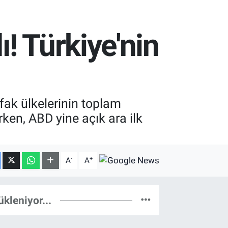
! Türkiye'nin
fak ülkelerinin toplam
rken, ABD yine açık ara ilk
-
+
A
A
ükleniyor...