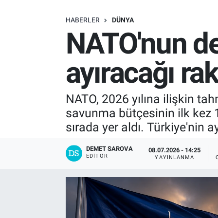
SAĞLIK
HABERLER
DÜNYA
NATO'nun dev
EKONOMİ
ayıracağı ra
EĞİTİM
ÖZEL HABER
NATO, 2026 yılına ilişkin ta
savunma bütçesinin ilk kez 1,
Keşfet
sırada yer aldı. Türkiye'nin a
ASTROLOJİ
DEMET SAROVA
08.07.2026 - 14:25
EDITÖR
YAYINLANMA
MANŞET
RESMİ İLANLAR
İLAN