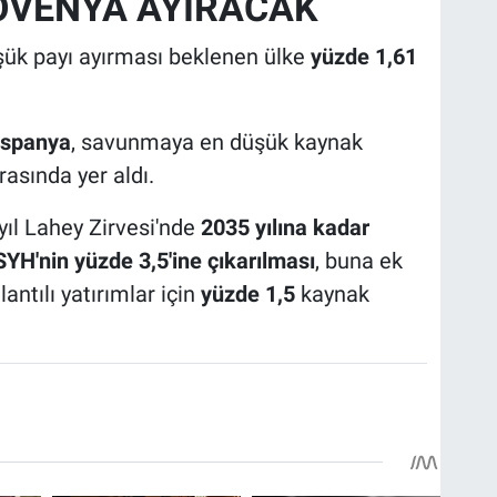
LOVENYA AYIRACAK
şük payı ayırması beklenen ülke
yüzde 1,61
İspanya
, savunmaya en düşük kaynak
asında yer aldı.
yıl Lahey Zirvesi'nde
2035 yılına kadar
H'nin yüzde 3,5'ine çıkarılması
, buna ek
ntılı yatırımlar için
yüzde 1,5
kaynak