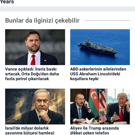
Bunlar da ilginizi çekebilir
Vance açıkladı: İran'a baskı
ABD askerlerinin ailelerinden
artacak, Orta Doğu'dan daha
USS Abraham Lincoln’deki
fazla petrol çıkarılacak
koşullara tepki
İsrail’de milyar dolarlık
Aliyev ile Trump arasında
savunma bütçesi hamlesi:
dikkat çeken telefon