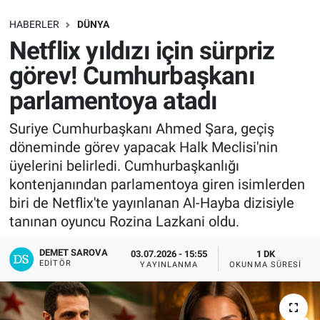
SAĞLIK
HABERLER
DÜNYA
Netflix yıldızı için sürpriz
EKONOMİ
görev! Cumhurbaşkanı
parlamentoya atadı
EĞİTİM
Suriye Cumhurbaşkanı Ahmed Şara, geçiş
ÖZEL HABER
döneminde görev yapacak Halk Meclisi'nin
üyelerini belirledi. Cumhurbaşkanlığı
Keşfet
kontenjanından parlamentoya giren isimlerden
biri de Netflix'te yayınlanan Al-Hayba dizisiyle
ASTROLOJİ
tanınan oyuncu Rozina Lazkani oldu.
MANŞET
DEMET SAROVA
03.07.2026 - 15:55
1 DK
EDITÖR
YAYINLANMA
OKUNMA SÜRESI
RESMİ İLANLAR
İLAN