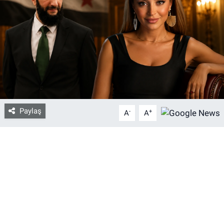
Bize ulaşın
İletişim/Künye
Yaşam
Gözden Kaçmasın
Paylaş
-
+
A
A
İletişim (Künye)