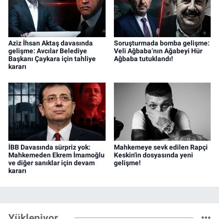
Aziz İhsan Aktaş davasında
Soruşturmada bomba gelişme:
gelişme: Avcılar Belediye
Veli Ağbaba’nın Ağabeyi Hür
Başkanı Çaykara için tahliye
Ağbaba tutuklandı!
kararı
İBB Davasında sürpriz yok:
Mahkemeye sevk edilen Rapçi
Mahkemeden Ekrem İmamoğlu
Keskin'in dosyasında yeni
ve diğer sanıklar için devam
gelişme!
kararı
Yükleniyor...