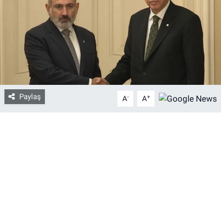
Bize ulaşın
İletişim/Künye
Yaşam
Paylaş
-
+
Gözden Kaçmasın
A
A
İletişim (Künye)