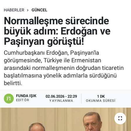
SAĞLIK
HABERLER
GÜNCEL
Normalleşme sürecinde
EKONOMİ
büyük adım: Erdoğan ve
Paşinyan görüştü!
EĞİTİM
Cumhurbaşkanı Erdoğan, Paşinyan'la
ÖZEL HABER
görüşmesinde, Türkiye ile Ermenistan
arasındaki normalleşmenin doğrudan ticaretin
Keşfet
başlatılmasına yönelik adımlarla sürdüğünü
belirtti.
ASTROLOJİ
FUNDA IŞIK
02.06.2026 - 22:29
1 DK
MANŞET
EDITÖR
YAYINLANMA
OKUNMA SÜRESI
RESMİ İLANLAR
İLAN