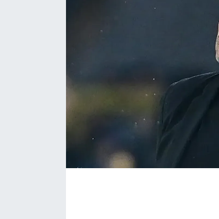
Bize ulaşın
İletişim/Künye
Yaşam
Gözden Kaçmasın
İletişim (Künye)