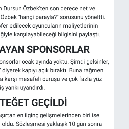
 Dursun Özbek'ten son derece net ve
n Özbek "hangi parayla?" sorusunu yöneltti.
fer edilecek oyuncuların maliyetlerinin
iyle karşılayabileceği bilgisini paylaştı.
MAYAN SPONSORLAR
ponsorlar ocak ayında yoktu. Şimdi gelsinler,
 diyerek kapıyı açık bıraktı. Buna rağmen
a karşı mesafeli duruşu ve çok fazla yüz
ş yankı uyandırdı.
TEĞET GEÇİLDİ
şırtan en ilginç gelişmelerinden biri ise
ili oldu. Sözleşmesi yaklaşık 10 gün sonra