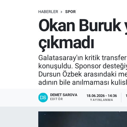
SAĞLIK
HABERLER
SPOR
Okan Buruk y
EKONOMİ
çıkmadı
EĞİTİM
ÖZEL HABER
Galatasaray'ın kritik transfe
konuşuldu. Sponsor desteği
Keşfet
Dursun Özbek arasındaki me
adının bile anılmaması kulisl
ASTROLOJİ
DEMET SAROVA
18.06.2026 - 14:36
MANŞET
EDITÖR
YAYINLANMA
RESMİ İLANLAR
İLAN