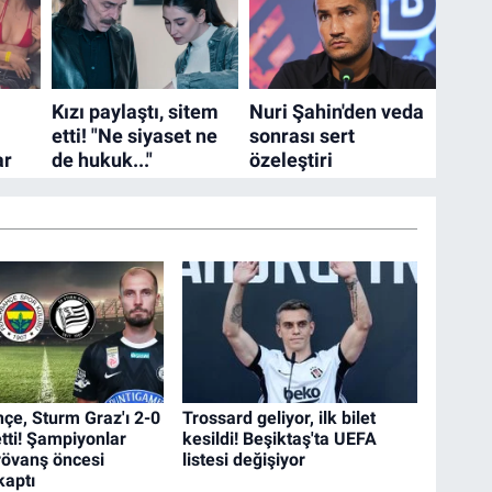
çe, Sturm Graz'ı 2-0
Trossard geliyor, ilk bilet
tti! Şampiyonlar
kesildi! Beşiktaş'ta UEFA
 rövanş öncesi
listesi değişiyor
kaptı