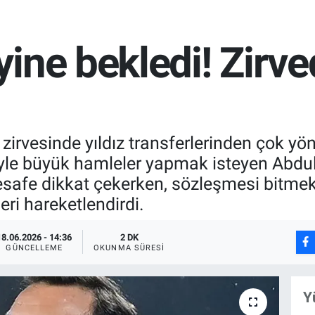
ine bekledi! Zirv
r zirvesinde yıldız transferlerinden çok yö
yle büyük hamleler yapmak isteyen Abdu
safe dikkat çekerken, sözleşmesi bitmek
eri hareketlendirdi.
18.06.2026 - 14:36
2 DK
GÜNCELLEME
OKUNMA SÜRESI
Y