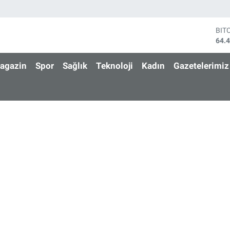
BIT
64.
DO
47,
agazin
Spor
Sağlık
Teknoloji
Kadın
Gazetelerimiz
EU
55,
STE
64,
GRA
652
BİS
13.