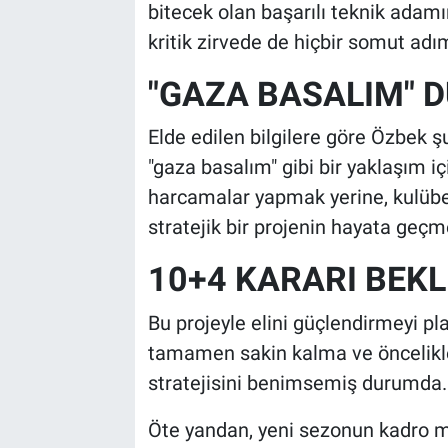
bitecek olan başarılı teknik adamı
kritik zirvede de hiçbir somut adı
"GAZA BASALIM" 
Elde edilen bilgilere göre Özbek ş
"gaza basalım" gibi bir yaklaşım iç
harcamalar yapmak yerine, kulübe
stratejik bir projenin hayata geçme
10+4 KARARI BEK
Bu projeyle elini güçlendirmeyi pl
tamamen sakin kalma ve öncelikle
stratejisini benimsemiş durumda.
Öte yandan, yeni sezonun kadro m