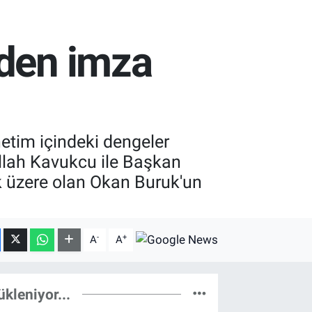
eden imza
netim içindeki dengeler
llah Kavukcu ile Başkan
 üzere olan Okan Buruk'un
-
+
A
A
ükleniyor...