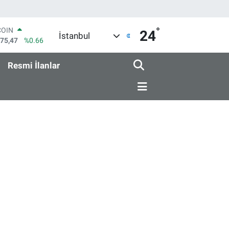
°
COIN
24
İstanbul
475,47
%0.66
LAR
5971
%0.05
Resmi İlanlar
RO
1336
%0.18
RLİN
2534
%0.22
M ALTIN
7.85
%0.54
T100
703
%11