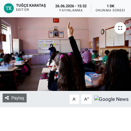
TUĞÇE KARATAŞ
26.06.2026 - 15:32
1 DK
EDITÖR
YAYINLANMA
OKUNMA SÜRESI
Bize ulaşın
İletişim/Künye
Yaşam
Gözden Kaçmasın
İletişim (Künye)
Paylaş
-
+
A
A