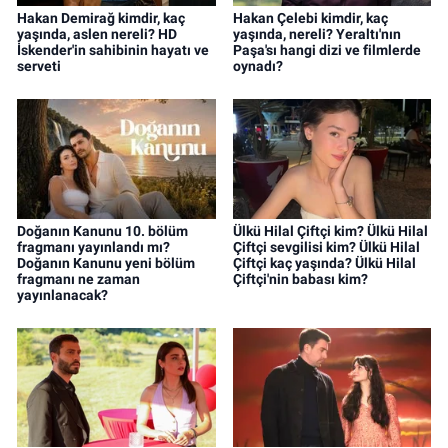
Hakan Demirağ kimdir, kaç
Hakan Çelebi kimdir, kaç
yaşında, aslen nereli? HD
yaşında, nereli? Yeraltı'nın
İskender'in sahibinin hayatı ve
Paşa'sı hangi dizi ve filmlerde
serveti
oynadı?
Doğanın Kanunu 10. bölüm
Ülkü Hilal Çiftçi kim? Ülkü Hilal
fragmanı yayınlandı mı?
Çiftçi sevgilisi kim? Ülkü Hilal
Doğanın Kanunu yeni bölüm
Çiftçi kaç yaşında? Ülkü Hilal
fragmanı ne zaman
Çiftçi'nin babası kim?
yayınlanacak?