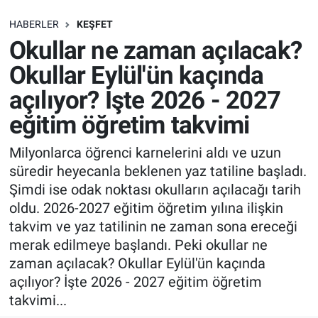
SAĞLIK
HABERLER
KEŞFET
Okullar ne zaman açılacak?
EKONOMİ
Okullar Eylül'ün kaçında
açılıyor? İşte 2026 - 2027
EĞİTİM
eğitim öğretim takvimi
ÖZEL HABER
Milyonlarca öğrenci karnelerini aldı ve uzun
süredir heyecanla beklenen yaz tatiline başladı.
Keşfet
Şimdi ise odak noktası okulların açılacağı tarih
ASTROLOJİ
oldu. 2026-2027 eğitim öğretim yılına ilişkin
takvim ve yaz tatilinin ne zaman sona ereceği
MANŞET
merak edilmeye başlandı. Peki okullar ne
zaman açılacak? Okullar Eylül'ün kaçında
RESMİ İLANLAR
açılıyor? İşte 2026 - 2027 eğitim öğretim
takvimi...
İLAN