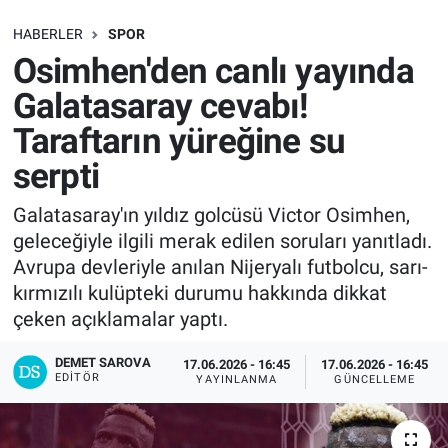
SAĞLIK
HABERLER
SPOR
Osimhen'den canlı yayında
EKONOMİ
Galatasaray cevabı!
Taraftarın yüreğine su
EĞİTİM
serpti
ÖZEL HABER
Galatasaray'ın yıldız golcüsü Victor Osimhen,
geleceğiyle ilgili merak edilen soruları yanıtladı.
Keşfet
Avrupa devleriyle anılan Nijeryalı futbolcu, sarı-
ASTROLOJİ
kırmızılı kulüpteki durumu hakkında dikkat
çeken açıklamalar yaptı.
MANŞET
DEMET SAROVA
17.06.2026 - 16:45
17.06.2026 - 16:45
EDITÖR
YAYINLANMA
GÜNCELLEME
RESMİ İLANLAR
İLAN