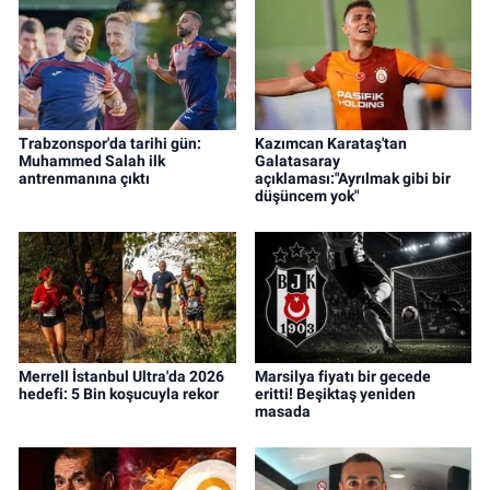
Trabzonspor'da tarihi gün:
Kazımcan Karataş'tan
Muhammed Salah ilk
Galatasaray
antrenmanına çıktı
açıklaması:"Ayrılmak gibi bir
düşüncem yok"
Merrell İstanbul Ultra'da 2026
Marsilya fiyatı bir gecede
hedefi: 5 Bin koşucuyla rekor
eritti! Beşiktaş yeniden
masada