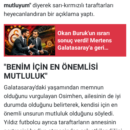
mutluyum"
diyerek sarı-kırmızılı taraftarları
heyecanlandıran bir açıklama yaptı.
Okan Buruk'un ısrarı
sonuç verdi! Mertens
Galatasaray'a geri
geliyor!
"BENİM İÇİN EN ÖNEMLİSİ
MUTLULUK"
Galatasaray'daki yaşamından memnun
olduğunu vurgulayan Osimhen, ailesinin de iyi
durumda olduğunu belirterek, kendisi için en
önemli unsurun mutluluk olduğunu söyledi.
Yıldız futbolcu ayrıca taraftarların annesinin