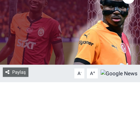
Bize ulaşın
İletişim/Künye
Yaşam
Gözden Kaçmasın
Paylaş
-
+
A
A
İletişim (Künye)