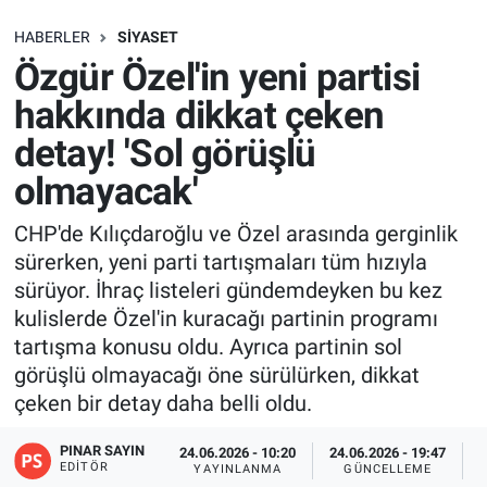
SAĞLIK
HABERLER
SIYASET
Özgür Özel'in yeni partisi
EKONOMİ
hakkında dikkat çeken
detay! 'Sol görüşlü
EĞİTİM
olmayacak'
ÖZEL HABER
CHP'de Kılıçdaroğlu ve Özel arasında gerginlik
sürerken, yeni parti tartışmaları tüm hızıyla
Keşfet
sürüyor. İhraç listeleri gündemdeyken bu kez
ASTROLOJİ
kulislerde Özel'in kuracağı partinin programı
tartışma konusu oldu. Ayrıca partinin sol
MANŞET
görüşlü olmayacağı öne sürülürken, dikkat
çeken bir detay daha belli oldu.
RESMİ İLANLAR
PINAR SAYIN
24.06.2026 - 10:20
24.06.2026 - 19:47
EDITÖR
YAYINLANMA
GÜNCELLEME
İLAN