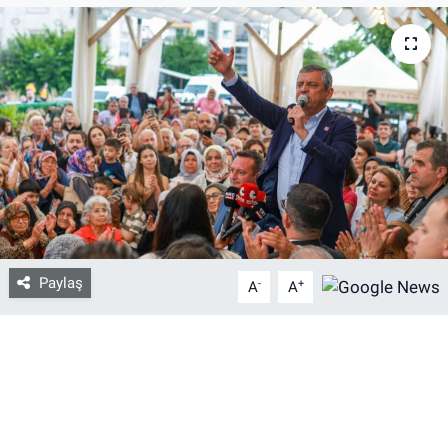
Bize ulaşın
İletişim/Künye
Yaşam
Gözden Kaçmasın
İletişim (Künye)
Paylaş
-
+
A
A