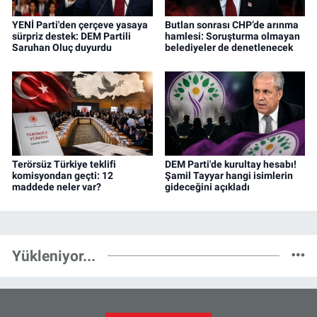
YENİ Parti'den çerçeve yasaya
Butlan sonrası CHP’de arınma
sürpriz destek: DEM Partili
hamlesi: Soruşturma olmayan
Saruhan Oluç duyurdu
belediyeler de denetlenecek
Terörsüz Türkiye teklifi
DEM Parti'de kurultay hesabı!
komisyondan geçti: 12
Şamil Tayyar hangi isimlerin
maddede neler var?
gideceğini açıkladı
Yükleniyor...