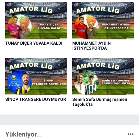
TUNAY BİÇER YUVADA KALDI
MUHAMMET AYDIN
İSTİNYESPOR’DA
SİNOP TRANSERE DOYMUYOR
Semih Sefa Durmuş resmen
Taşoluk’ta
Yükleniyor...