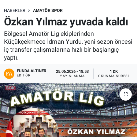
SAĞLIK
HABERLER
AMATÖR SPOR
Özkan Yılmaz yuvada kaldı
EKONOMİ
Bölgesel Amatör Lig ekiplerinden
Küçükçekmece İdman Yurdu, yeni sezon öncesi
EĞİTİM
iç transfer çalışmalarına hızlı bir başlangıç
yaptı.
ÖZEL HABER
FUNDA ALTINER
25.06.2026 - 18:53
1 DK
Keşfet
EDITÖR
YAYINLANMA
OKUNMA SÜRESI
ASTROLOJİ
MANŞET
RESMİ İLANLAR
İLAN