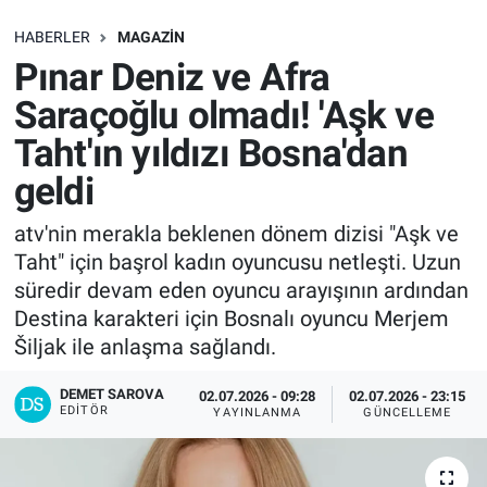
SAĞLIK
HABERLER
MAGAZIN
Pınar Deniz ve Afra
EKONOMİ
Saraçoğlu olmadı! 'Aşk ve
Taht'ın yıldızı Bosna'dan
EĞİTİM
geldi
ÖZEL HABER
atv'nin merakla beklenen dönem dizisi "Aşk ve
Taht" için başrol kadın oyuncusu netleşti. Uzun
Keşfet
süredir devam eden oyuncu arayışının ardından
ASTROLOJİ
Destina karakteri için Bosnalı oyuncu Merjem
Šiljak ile anlaşma sağlandı.
MANŞET
DEMET SAROVA
02.07.2026 - 09:28
02.07.2026 - 23:15
EDITÖR
YAYINLANMA
GÜNCELLEME
RESMİ İLANLAR
İLAN