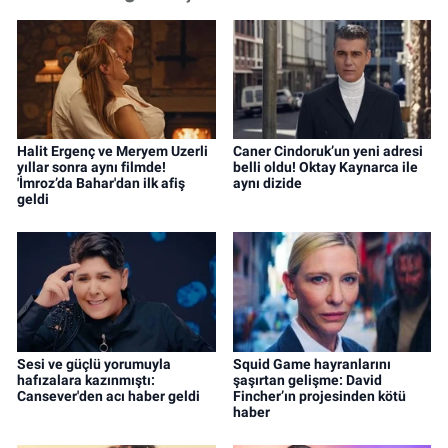
Halit Ergenç ve Meryem Uzerli
Caner Cindoruk’un yeni adresi
yıllar sonra aynı filmde!
belli oldu! Oktay Kaynarca ile
'İmroz’da Bahar'dan ilk afiş
aynı dizide
geldi
Sesi ve güçlü yorumuyla
Squid Game hayranlarını
hafızalara kazınmıştı:
şaşırtan gelişme: David
Cansever'den acı haber geldi
Fincher’ın projesinden kötü
haber