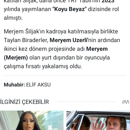
katılan Šiljak, daha önce TRT Tabii'nin
2023
yılında yayımlanan
"Koyu Beyaz"
dizisinde rol
almıştı.
Merjem Šiljak'ın kadroya katılmasıyla birlikte
Taylan Biraderler,
Meryem Uzerli'
nin ardından
ikinci kez dönem projesinde adı
Meryem
(Merjem)
olan yurt dışından bir oyuncuyla
çalışma fırsatı yakalamış oldu.
Muhabir:
ELİF AKSU