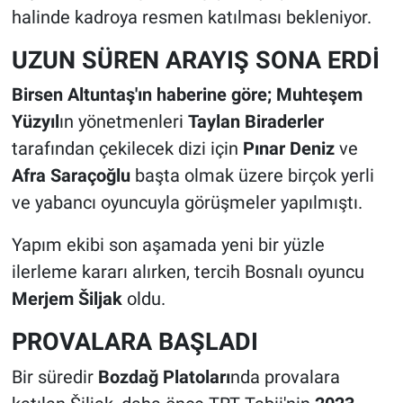
halinde kadroya resmen katılması bekleniyor.
UZUN SÜREN ARAYIŞ SONA ERDİ
Birsen Altuntaş'ın haberine göre; Muhteşem
Yüzyıl
ın yönetmenleri
Taylan Biraderler
tarafından çekilecek dizi için
Pınar Deniz
ve
Afra Saraçoğlu
başta olmak üzere birçok yerli
ve yabancı oyuncuyla görüşmeler yapılmıştı.
Yapım ekibi son aşamada yeni bir yüzle
ilerleme kararı alırken, tercih Bosnalı oyuncu
Merjem Šiljak
oldu.
PROVALARA BAŞLADI
Bir süredir
Bozdağ Platoları
nda provalara