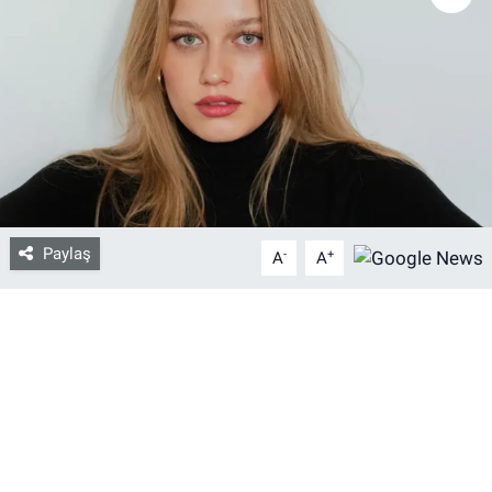
Bize ulaşın
İletişim/Künye
Yaşam
Gözden Kaçmasın
Paylaş
-
+
A
A
İletişim (Künye)