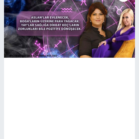
SAĞLIK
EKONOMİ
EĞİTİM
ÖZEL HABER
Keşfet
ASTROLOJİ
MANŞET
RESMİ İLANLAR
İLAN