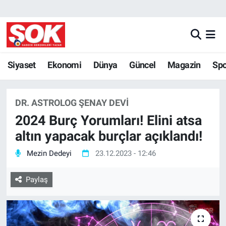
GÜNDEM
Nöbetçi Eczaneler
DÜNYA
Hava Durumu
Siyaset
Ekonomi
Dünya
Güncel
Magazin
Sp
SPOR
İstanbul Namaz Vakitleri
DR. ASTROLOG ŞENAY DEVI
MAGAZİN
Trafik Durumu
2024 Burç Yorumları! Elini atsa
altın yapacak burçlar açıklandı!
KÜLTÜR SANAT
Süper Lig Puan Durumu ve Fikstür
Mezin Dedeyi
23.12.2023 - 12:46
POLİTİKA
Tüm Manşetler
Paylaş
YAŞAM
Son Dakika Haberleri
TEKNOLOJİ
Haber Arşivi