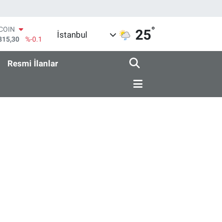
°
TCOIN
25
İstanbul
815,30
%-0.1
LAR
7436
%0.18
Resmi İlanlar
RO
2510
%0.32
ERLİN
4811
%0.38
AM ALTIN
0.55
%0
ST100
779
%-14