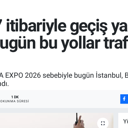
itibariyle geçiş y
ugün bu yollar traf
 EXPO 2026 sebebiyle bugün İstanbul, Ba
ndı.
1 DK
OKUNMA SÜRESI
Y