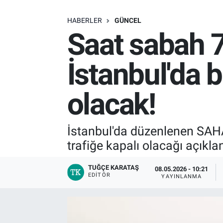
SAĞLIK
HABERLER
GÜNCEL
Saat sabah 7 
EKONOMİ
İstanbul'da b
EĞİTİM
olacak!
ÖZEL HABER
Keşfet
İstanbul'da düzenlenen SAHA
trafiğe kapalı olacağı açıkla
ASTROLOJİ
TUĞÇE KARATAŞ
08.05.2026 - 10:21
MANŞET
EDITÖR
YAYINLANMA
RESMİ İLANLAR
İLAN