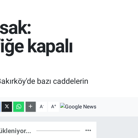
asak:
iğe kapalı
kırköy'de bazı caddelerin
-
+
A
A
ükleniyor...