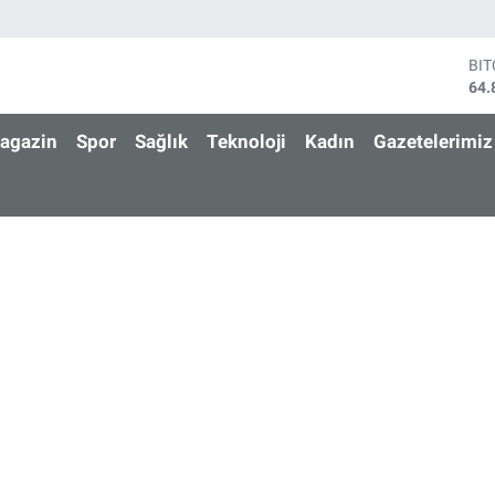
BI
64.
DO
47,
agazin
Spor
Sağlık
Teknoloji
Kadın
Gazetelerimiz
EU
55,
ST
64,
GR
666
Bİ
13.