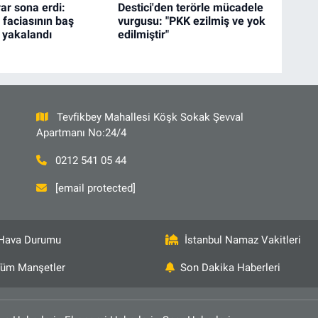
irar sona erdi:
Destici'den terörle mücadele
faciasının baş
vurgusu: "PKK ezilmiş ve yok
i yakalandı
edilmiştir"
Tevfikbey Mahallesi Köşk Sokak Şevval
Apartmanı No:24/4
0212 541 05 44
[email protected]
Hava Durumu
İstanbul Namaz Vakitleri
üm Manşetler
Son Dakika Haberleri