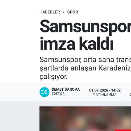
SAĞLIK
HABERLER
SPOR
Samsunspor'
EKONOMİ
imza kaldı
EĞİTİM
ÖZEL HABER
Samsunspor, orta saha transf
şartlarda anlaşan Karadeniz 
Keşfet
çalışıyor.
ASTROLOJİ
DEMET SAROVA
01.07.2026 - 14:02
EDITÖR
YAYINLANMA
MANŞET
RESMİ İLANLAR
İLAN