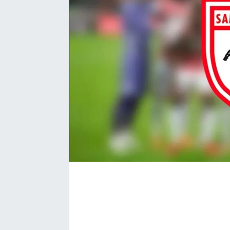
Bize ulaşın
İletişim/Künye
Yaşam
Gözden Kaçmasın
İletişim (Künye)