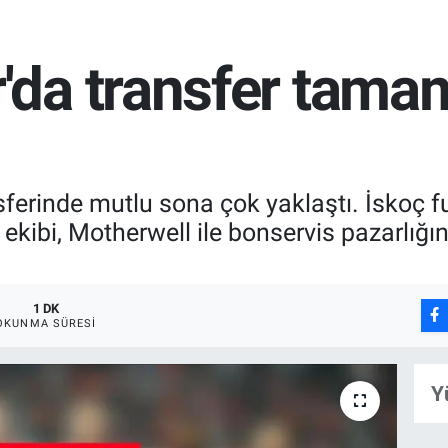
da transfer tamam
erinde mutlu sona çok yaklaştı. İskoç futb
ekibi, Motherwell ile bonservis pazarlığı
1 DK
OKUNMA SÜRESI
Y