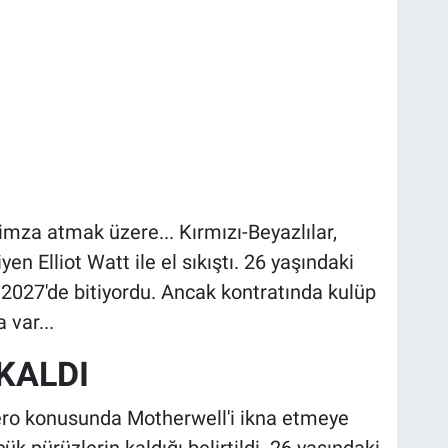
imza atmak üzere... Kırmızı-Beyazlılar,
en Elliot Watt ile el sıkıştı. 26 yaşındaki
2027'de bitiyordu. Ancak kontratında kulüp
 var...
KALDI
ero konusunda Motherwell'i ikna etmeye
ük pürüzlerin kaldığı belirtildi. 26 yaşındaki