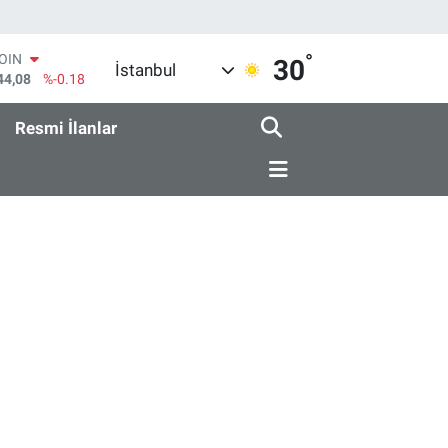
°
COIN
30
İstanbul
44,08
%-0.18
AR
436
%0.18
Resmi İlanlar
O
510
%0.32
RLİN
811
%0.38
M ALTIN
.55
%0.03
T100
79
%-14