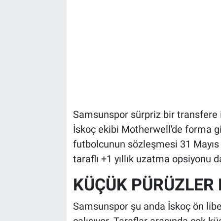
Samsunspor sürpriz bir transfere 
İskoç ekibi Motherwell'de forma giy
futbolcunun sözleşmesi 31 Mayıs 
taraflı +1 yıllık uzatma opsiyonu da
KÜÇÜK PÜRÜZLER 
Samsunspor şu anda İskoç ön lib
çalışıyor. Taraflar arasında çok küç