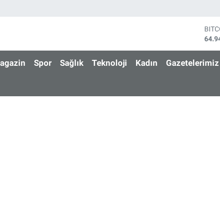
BIT
64.9
DOL
47,7
agazin
Spor
Sağlık
Teknoloji
Kadın
Gazetelerimiz
EUR
55,2
STE
64,4
GRA
6660
BİS
13.7