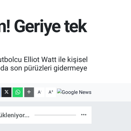
! Geriye tek
olcu Elliot Watt ile kişisel
nda son pürüzleri gidermeye
-
+
A
A
ükleniyor...