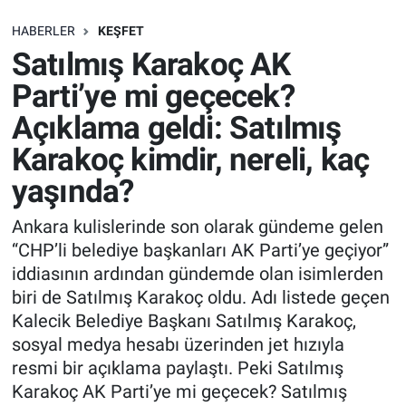
SAĞLIK
HABERLER
KEŞFET
Satılmış Karakoç AK
EKONOMİ
Parti’ye mi geçecek?
Açıklama geldi: Satılmış
EĞİTİM
Karakoç kimdir, nereli, kaç
ÖZEL HABER
yaşında?
Keşfet
Ankara kulislerinde son olarak gündeme gelen
“CHP’li belediye başkanları AK Parti’ye geçiyor”
ASTROLOJİ
iddiasının ardından gündemde olan isimlerden
biri de Satılmış Karakoç oldu. Adı listede geçen
MANŞET
Kalecik Belediye Başkanı Satılmış Karakoç,
sosyal medya hesabı üzerinden jet hızıyla
RESMİ İLANLAR
resmi bir açıklama paylaştı. Peki Satılmış
Karakoç AK Parti’ye mi geçecek? Satılmış
İLAN