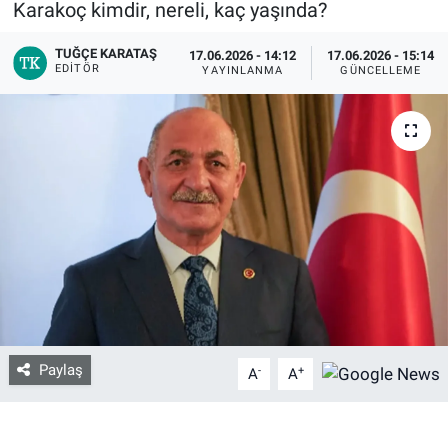
Karakoç kimdir, nereli, kaç yaşında?
Bize ulaşın
TUĞÇE KARATAŞ
17.06.2026 - 14:12
17.06.2026 - 15:14
EDITÖR
YAYINLANMA
GÜNCELLEME
İletişim/Künye
Yaşam
Gözden Kaçmasın
İletişim (Künye)
Paylaş
-
+
A
A