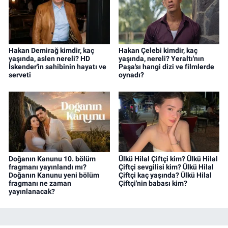
Hakan Demirağ kimdir, kaç
Hakan Çelebi kimdir, kaç
yaşında, aslen nereli? HD
yaşında, nereli? Yeraltı'nın
İskender'in sahibinin hayatı ve
Paşa'sı hangi dizi ve filmlerde
serveti
oynadı?
Doğanın Kanunu 10. bölüm
Ülkü Hilal Çiftçi kim? Ülkü Hilal
fragmanı yayınlandı mı?
Çiftçi sevgilisi kim? Ülkü Hilal
Doğanın Kanunu yeni bölüm
Çiftçi kaç yaşında? Ülkü Hilal
fragmanı ne zaman
Çiftçi'nin babası kim?
yayınlanacak?