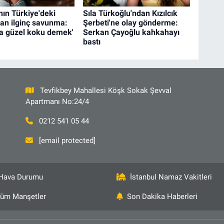
nın Türkiye'deki
Sıla Türkoğlu'ndan Kızılcık
an ilginç savunma:
Şerbeti'ne olay gönderme:
a güzel koku demek'
Serkan Çayoğlu kahkahayı
bastı
Tevfikbey Mahallesi Köşk Sokak Şevval
Apartmanı No:24/4
0212 541 05 44
[email protected]
Hava Durumu
İstanbul Namaz Vakitleri
üm Manşetler
Son Dakika Haberleri