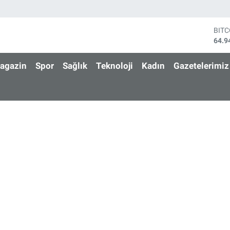
BIT
64.9
DOL
47,7
agazin
Spor
Sağlık
Teknoloji
Kadın
Gazetelerimiz
EUR
55,2
STE
64,4
GRA
6660
BİS
13.7