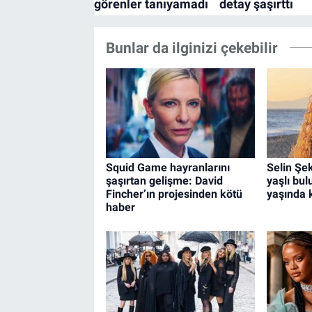
Bunlar da ilginizi çekebilir
Squid Game hayranlarını
Selin Şek
şaşırtan gelişme: David
yaşlı bul
Fincher’ın projesinden kötü
yaşında kı
haber