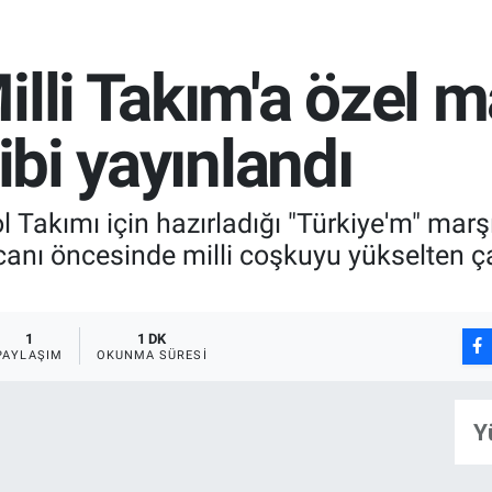
illi Takım'a özel m
libi yayınlandı
l Takımı için hazırladığı "Türkiye'm" marşın
nı öncesinde milli coşkuyu yükselten çalı
1
1 DK
PAYLAŞIM
OKUNMA SÜRESI
Y