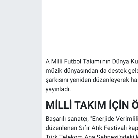
A Milli Futbol Takımı'nın Dünya K
müzik dünyasından da destek geldi
şarkısını yeniden düzenleyerek hazı
yayınladı.
MİLLİ TAKIM İÇİN
Başarılı sanatçı, "Enerjide Veriml
düzenlenen Sıfır Atık Festivali k
Türk Telekom Ana Sahnesi'ndeki ko