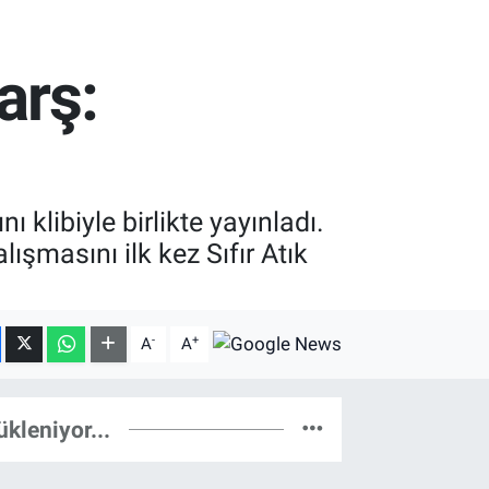
arş:
ı klibiyle birlikte yayınladı.
şmasını ilk kez Sıfır Atık
-
+
A
A
ükleniyor...