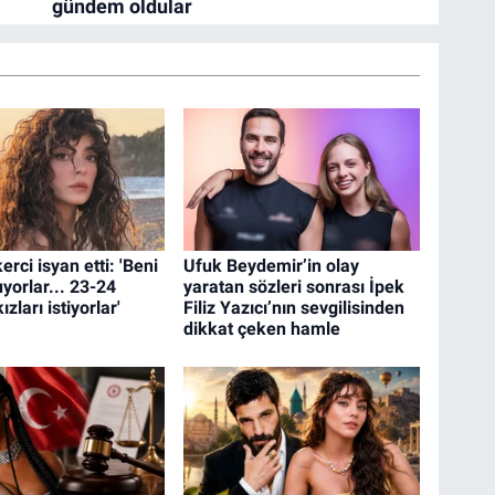
erci isyan etti: 'Beni
Ufuk Beydemir’in olay
uyorlar... 23-24
yaratan sözleri sonrası İpek
zları istiyorlar'
Filiz Yazıcı’nın sevgilisinden
dikkat çeken hamle