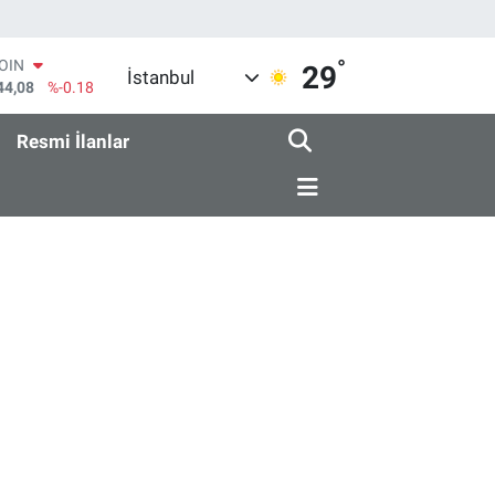
°
COIN
29
İstanbul
44,08
%-0.18
AR
436
%0.18
Resmi İlanlar
O
510
%0.32
RLİN
811
%0.38
M ALTIN
.55
%0.03
T100
79
%-14