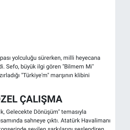
upası yolculuğu sürerken, milli heyecana
. Sefo, büyük ilgi gören "Bilmem Mi"
rladığı "Türkiye'm" marşının klibini
 ÖZEL ÇALIŞMA
ilik, Gelecekte Dönüşüm" temasıyla
apsamında sahneye çıktı. Atatürk Havalimanı
nserinde sevilen şarkılarını seslendiren