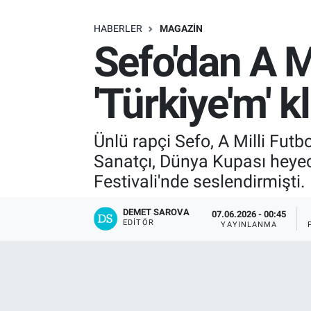
SAĞLIK
HABERLER
MAGAZIN
Sefo'dan A M
EKONOMİ
'Türkiye'm' k
EĞİTİM
ÖZEL HABER
Ünlü rapçi Sefo, A Milli Futbo
Sanatçı, Dünya Kupası heyeca
Keşfet
Festivali'nde seslendirmişti.
ASTROLOJİ
DEMET SAROVA
07.06.2026 - 00:45
EDITÖR
YAYINLANMA
MANŞET
RESMİ İLANLAR
İLAN