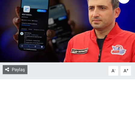
Bize ulaşın
İletişim/Künye
Yaşam
Gözden Kaçmasın
Paylaş
-
+
A
A
İletişim (Künye)