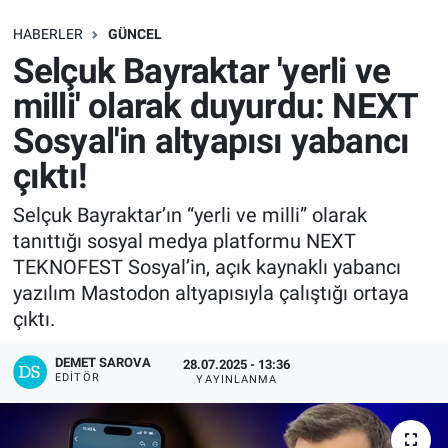
SAĞLIK
HABERLER
GÜNCEL
Selçuk Bayraktar 'yerli ve
EKONOMİ
milli' olarak duyurdu: NEXT
Sosyal'in altyapısı yabancı
EĞİTİM
çıktı!
ÖZEL HABER
Selçuk Bayraktar’ın “yerli ve milli” olarak
tanıttığı sosyal medya platformu NEXT
Keşfet
TEKNOFEST Sosyal’in, açık kaynaklı yabancı
ASTROLOJİ
yazılım Mastodon altyapısıyla çalıştığı ortaya
çıktı.
MANŞET
DEMET SAROVA
28.07.2025 - 13:36
EDITÖR
YAYINLANMA
RESMİ İLANLAR
İLAN