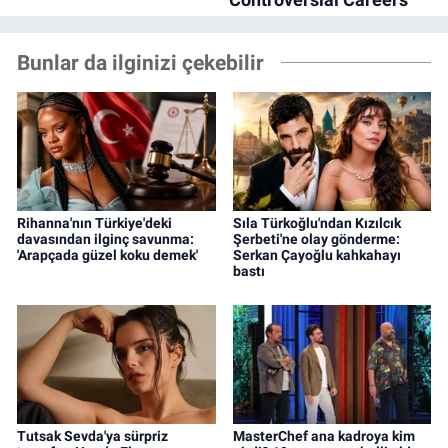
Bunlar da ilginizi çekebilir
Rihanna'nın Türkiye'deki
Sıla Türkoğlu'ndan Kızılcık
davasından ilginç savunma:
Şerbeti'ne olay gönderme:
'Arapçada güzel koku demek'
Serkan Çayoğlu kahkahayı
bastı
Tutsak Sevda'ya sürpriz
MasterChef ana kadroya kim