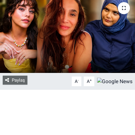
Bize ulaşın
İletişim/Künye
Yaşam
Gözden Kaçmasın
İletişim (Künye)
Paylaş
-
+
A
A