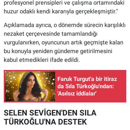
profesyonel prensipleri ve çalışma ortamındaki
huzur odaklı kendi kararıyla gerçekleşmiştir."
Açıklamada ayrıca, o dönemde sürecin karşılıklı
nezaket çerçevesinde tamamlandığı
vurgulanırken, oyuncunun artık geçmişte kalan
bu konuyla yeniden gündeme getirilmesini
kabul etmedikleri ifade edildi.
Faruk Turgut'a bir itiraz
da Sıla Türkoğlu'ndan:
'Asılsız iddialar'
SELEN SEVİGEN'DEN SILA
TÜRKOĞLU'NA DESTEK