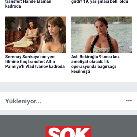
transfer: Hande Elaman
girdi? 19. yarışmacı belli oldu
kadroda
Serenay Sarıkaya’nın yeni
Aslı Bekiroğlu 9’uncu kez
filmine flaş transfer: Altın
ameliyat olacak: İlk
Palmiye’li Vlad Ivanov kadroda
operasyonda bağırsağı
kesilmişti
Yükleniyor...