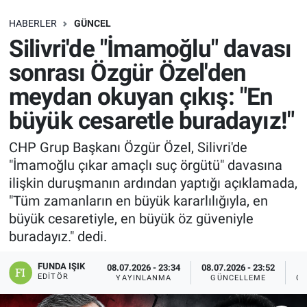
SAĞLIK
HABERLER
GÜNCEL
Silivri'de "İmamoğlu" davası
EKONOMİ
sonrası Özgür Özel'den
meydan okuyan çıkış: "En
EĞİTİM
büyük cesaretle buradayız!"
ÖZEL HABER
CHP Grup Başkanı Özgür Özel, Silivri'de
"İmamoğlu çıkar amaçlı suç örgütü" davasına
Keşfet
ilişkin duruşmanın ardından yaptığı açıklamada,
ASTROLOJİ
"Tüm zamanların en büyük kararlılığıyla, en
büyük cesaretiyle, en büyük öz güveniyle
MANŞET
buradayız​​​​​​​." dedi.
FUNDA IŞIK
RESMİ İLANLAR
08.07.2026 - 23:34
08.07.2026 - 23:52
EDITÖR
YAYINLANMA
GÜNCELLEME
OK
İLAN