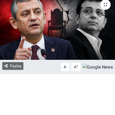
Bize ulaşın
İletişim/Künye
Yaşam
Gözden Kaçmasın
İletişim (Künye)
Paylaş
-
+
A
A