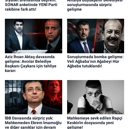
SONAR anketinde YENİ Parti
soruşturmasında sürpriz
rakibine fark attı!
gelişme
Aziz İhsan Aktaş davasında
Soruşturmada bomba gelişme:
gelişme: Avcılar Belediye
Veli Ağbaba’nın Ağabeyi Hür
Başkanı Çaykara için tahliye
Ağbaba tutuklandı!
kararı
İBB Davasında sürpriz yok:
Mahkemeye sevk edilen Rapçi
Mahkemeden Ekrem İmamoğlu
Keskin'in dosyasında yeni
ve diğer sanıklar için devam
gelişme!