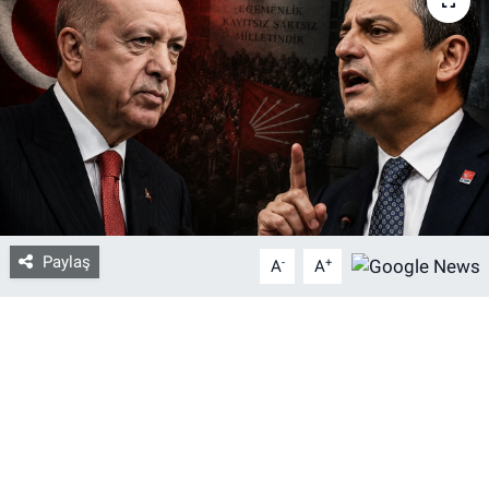
Bize ulaşın
İletişim/Künye
Yaşam
Gözden Kaçmasın
Paylaş
-
+
A
A
İletişim (Künye)