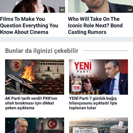
Bunlar da ilginizi çekebilir
AK Parti tarih verdi! PKK'nın
YENİ Parti 7 günlük bağış
silah bırakması için dikkat
bilançosunu açıkladı! İşte
çeken açıklama
toplanan tutar