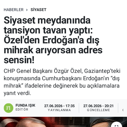
SAĞLIK
HABERLER
SIYASET
Siyaset meydanında
EKONOMİ
tansiyon tavan yaptı:
Özel'den Erdoğan'a dış
EĞİTİM
mihrak arıyorsan adres
ÖZEL HABER
sensin!
Keşfet
CHP Genel Başkanı Özgür Özel, Gaziantep’teki
konuşmasında Cumhurbaşkanı Erdoğan’ın “dış
ASTROLOJİ
mihrak” ifadelerine değinerek bu açıklamalara
yanıt verdi.
MANŞET
FUNDA IŞIK
27.06.2026 - 17:35
27.06.2026 - 20:21
EDITÖR
YAYINLANMA
GÜNCELLEME
OK
RESMİ İLANLAR
İLAN