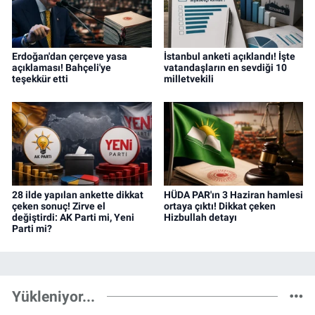
Erdoğan'dan çerçeve yasa
İstanbul anketi açıklandı! İşte
açıklaması! Bahçeli'ye
vatandaşların en sevdiği 10
teşekkür etti
milletvekili
28 ilde yapılan ankette dikkat
HÜDA PAR'ın 3 Haziran hamlesi
çeken sonuç! Zirve el
ortaya çıktı! Dikkat çeken
değiştirdi: AK Parti mi, Yeni
Hizbullah detayı
Parti mi?
Yükleniyor...