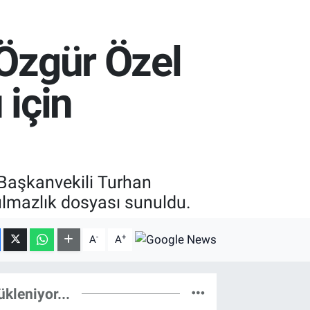
 Özgür Özel
 için
Başkanvekili Turhan
ulmazlık dosyası sunuldu.
-
+
A
A
ükleniyor...