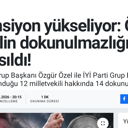
nsiyon yükseliyor:
lin dokunulmazlığı
ıldı!
 Başkanı Özgür Özel ile İYİ Parti Grup 
nduğu 12 milletvekili hakkında 14 dokun
.2026 - 20:15
1 DK
NCELLEME
OKUNMA SÜRESI
Y