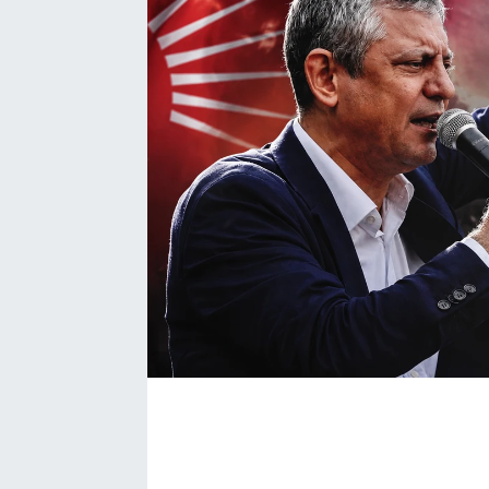
Bize ulaşın
İletişim/Künye
Yaşam
Gözden Kaçmasın
İletişim (Künye)