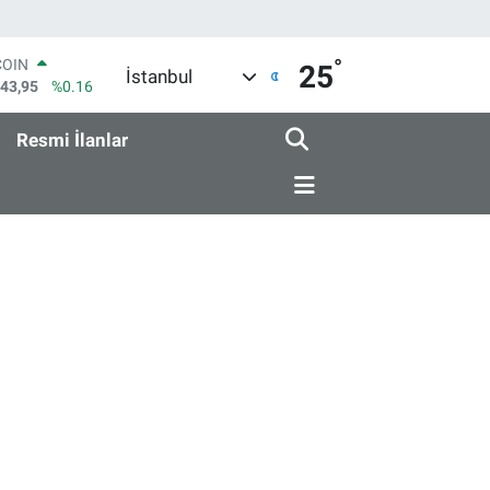
°
COIN
25
İstanbul
643,95
%0.16
LAR
6006
%0.06
Resmi İlanlar
RO
0250
%0.02
RLİN
2398
%0.2
M ALTIN
0.87
%0.12
T100
799
%70