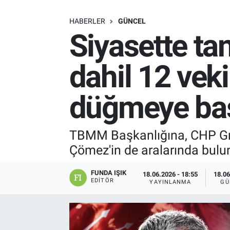
SAĞLIK
HABERLER
GÜNCEL
Siyasette ta
EKONOMİ
dahil 12 veki
EĞİTİM
düğmeye bas
ÖZEL HABER
Keşfet
TBMM Başkanlığına, CHP Grup
Çömez'in de aralarında bulu
ASTROLOJİ
FUNDA IŞIK
18.06.2026 - 18:55
18.06
MANŞET
EDITÖR
YAYINLANMA
GÜ
RESMİ İLANLAR
İLAN