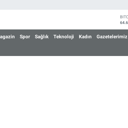
BIT
64.
DO
47,
agazin
Spor
Sağlık
Teknoloji
Kadın
Gazetelerimiz
EU
55,
STE
64,
GRA
650
BİS
13.