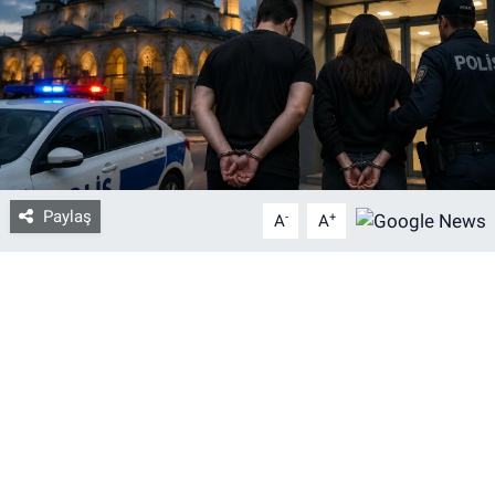
Bize ulaşın
İletişim/Künye
Yaşam
Paylaş
-
+
Gözden Kaçmasın
A
A
İletişim (Künye)