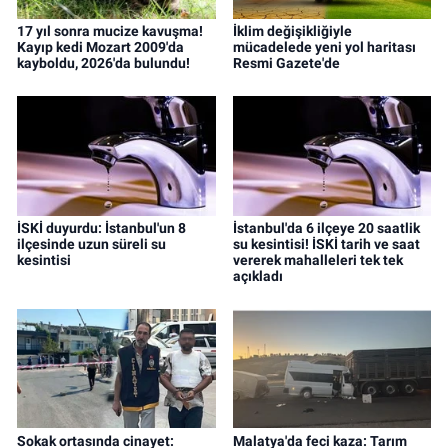
17 yıl sonra mucize kavuşma!
İklim değişikliğiyle
Kayıp kedi Mozart 2009'da
mücadelede yeni yol haritası
kayboldu, 2026'da bulundu!
Resmi Gazete'de
İSKİ duyurdu: İstanbul'un 8
İstanbul'da 6 ilçeye 20 saatlik
ilçesinde uzun süreli su
su kesintisi! İSKİ tarih ve saat
kesintisi
vererek mahalleleri tek tek
açıkladı
Sokak ortasında cinayet:
Malatya'da feci kaza: Tarım