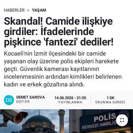
SAĞLIK
HABERLER
YAŞAM
Skandal! Camide ilişkiye
EKONOMİ
girdiler: İfadelerinde
pişkince 'fantezi' dediler!
EĞİTİM
Kocaeli'nin İzmit ilçesindeki bir camide
ÖZEL HABER
yaşanan olay üzerine polis ekipleri harekete
geçti. Güvenlik kamerası kayıtlarının
Keşfet
incelenmesinin ardından kimlikleri belirlenen
kadın ve erkek gözaltına alındı.
ASTROLOJİ
DEMET SAROVA
14.06.2026 - 21:05
1 DK
MANŞET
EDITÖR
YAYINLANMA
OKUNMA SÜRESI
RESMİ İLANLAR
İLAN