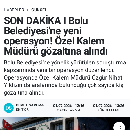
SAĞLIK
HABERLER
GÜNCEL
SON DAKİKA I Bolu
EKONOMİ
Belediyesi'ne yeni
operasyon! Özel Kalem
EĞİTİM
Müdürü gözaltına alındı
ÖZEL HABER
Bolu Belediyesi'ne yönelik yürütülen soruşturma
kapsamında yeni bir operasyon düzenlendi.
Keşfet
Operasyonda Özel Kalem Müdürü Özgür Nihat
ASTROLOJİ
Yıldızın da aralarında bulunduğu çok sayıda kişi
gözaltına alındı.
MANŞET
DEMET SAROVA
01.07.2026 - 12:16
01.07.2026 - 13:26
EDITÖR
YAYINLANMA
GÜNCELLEME
RESMİ İLANLAR
İLAN