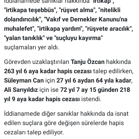
iddianamede sanıklar hakkında
"irtikap",
"irtikapa teşebbüs", "rüşvet alma", "nitelikli
dolandırıcılık", "Vakıf ve Dernekler Kanunu'na
muhalefet", "irtikapa yardım", "rüşvete aracılık",
"yalan tanıklık" ve "suçluyu kayırma"
suçlamaları yer aldı.
Görevden uzaklaştırılan
Tanju Özcan
hakkında
263 yıl 6 aya kadar hapis cezası
talep edilirken,
Süleyman Can
için
27 yıl 6 aydan 64 yıla kadar
,
Ali Sarıyıldız
için ise
72 yıl 7 ay 15 günden 218
yıl 9 aya kadar hapis cezası
istendi.
İddianamede diğer sanıklar hakkında da isnat
edilen suçlara göre değişen sürelerde hapis
cezaları talep ediliyor.