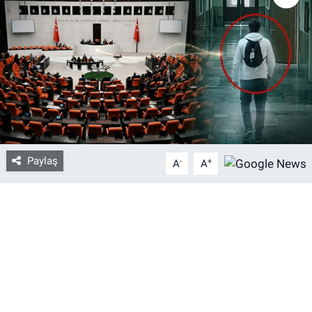
Bize ulaşın
İletişim/Künye
Yaşam
Gözden Kaçmasın
Paylaş
-
+
A
A
İletişim (Künye)