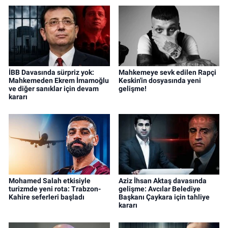
İBB Davasında sürpriz yok:
Mahkemeye sevk edilen Rapçi
Mahkemeden Ekrem İmamoğlu
Keskin'in dosyasında yeni
ve diğer sanıklar için devam
gelişme!
kararı
Mohamed Salah etkisiyle
Aziz İhsan Aktaş davasında
turizmde yeni rota: Trabzon-
gelişme: Avcılar Belediye
Kahire seferleri başladı
Başkanı Çaykara için tahliye
kararı