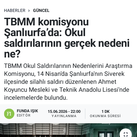
SAĞLIK
HABERLER
GÜNCEL
TBMM komisyonu
EKONOMİ
Şanlıurfa’da: Okul
saldırılarının gerçek nedeni
EĞİTİM
ne?
ÖZEL HABER
TBMM Okul Saldırılarının Nedenlerini Araştırma
Komisyonu, 14 Nisan'da Şanlıurfa'nın Siverek
Keşfet
ilçesinde silahlı saldırı düzenlenen Ahmet
ASTROLOJİ
Koyuncu Mesleki ve Teknik Anadolu Lisesi'nde
incelemelerde bulundu.
MANŞET
FUNDA IŞIK
15.06.2026 - 22:00
1 DK
EDITÖR
YAYINLANMA
OKUNMA SÜRESI
RESMİ İLANLAR
İLAN