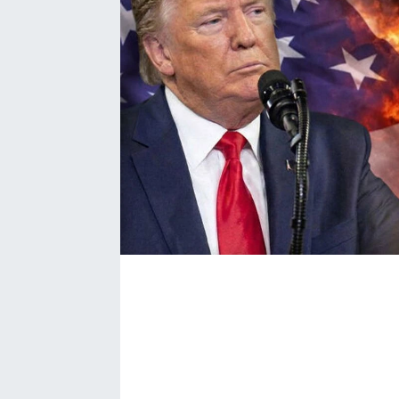
Bize ulaşın
İletişim/Künye
Yaşam
Gözden Kaçmasın
İletişim (Künye)