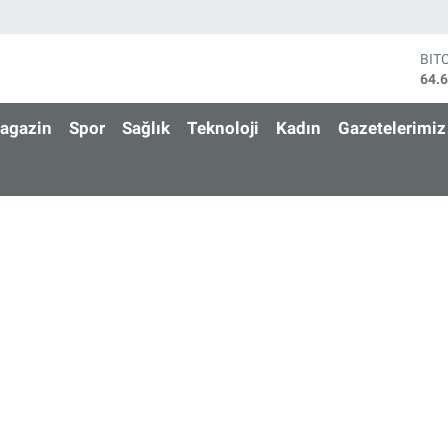
BIT
64.
DO
47,
agazin
Spor
Sağlık
Teknoloji
Kadın
Gazetelerimiz
EU
55,
STE
64,
GRA
650
BİS
13.