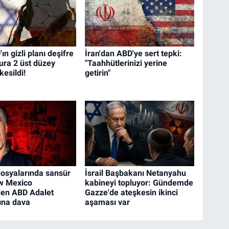
 gizli planı deşifre
İran'dan ABD'ye sert tepki:
ura 2 üst düzey
"Taahhütlerinizi yerine
kesildi!
getirin"
dosyalarında sansür
İsrail Başbakanı Netanyahu
ew Mexico
kabineyi topluyor: Gündemde
den ABD Adalet
Gazze'de ateşkesin ikinci
ına dava
aşaması var