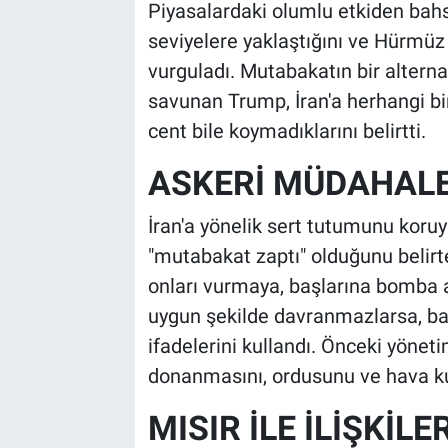
Piyasalardaki olumlu etkiden bahse
seviyelere yaklaştığını ve Hürmü
vurguladı. Mutabakatın bir alterna
savunan Trump, İran'a herhangi bi
cent bile koymadıklarını belirtti.
ASKERİ MÜDAHALE
İran'a yönelik sert tutumunu koru
"mutabakat zaptı" olduğunu beli
onları vurmaya, başlarına bomb
uygun şekilde davranmazlarsa, baş
ifadelerini kullandı. Önceki yöneti
donanmasını, ordusunu ve hava kuv
MISIR İLE İLİŞKİLE