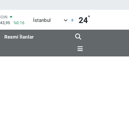
°
COIN
24
İstanbul
643,95
%0.16
LAR
6704
%0
Resmi İlanlar
RO
0406
%-0.08
RLİN
2143
%0
M ALTIN
0.87
%0.12
T100
799
%70