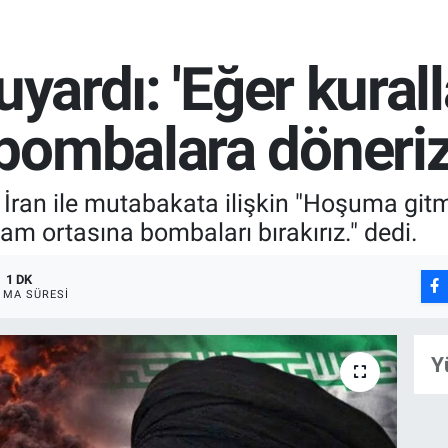
uyardı: 'Eğer kural
bombalara döneriz
ran ile mutabakata ilişkin "Hoşuma git
am ortasına bombaları bırakırız." dedi.
1 DK
MA SÜRESI
Y