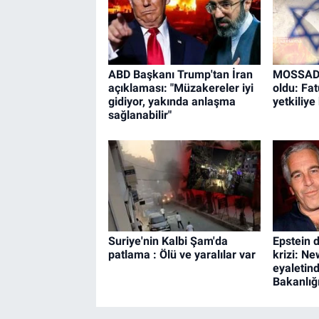
ABD Başkanı Trump'tan İran
MOSSAD'ın
açıklaması: "Müzakereler iyi
oldu: Fat
gidiyor, yakında anlaşma
yetkiliye 
sağlanabilir"
Suriye'nin Kalbi Şam'da
Epstein 
patlama : Ölü ve yaralılar var
krizi: N
eyaletin
Bakanlığ