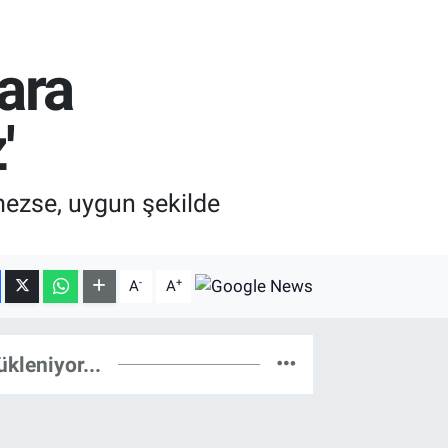
lara
'
mezse, uygun şekilde
-
+
A
A
ükleniyor...