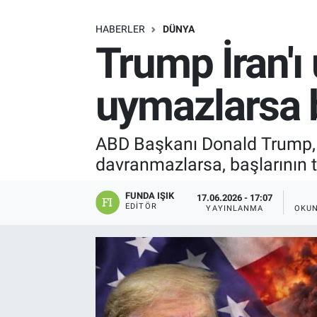
SAĞLIK
HABERLER
DÜNYA
Trump İran'ı 
EKONOMİ
uymazlarsa 
EĞİTİM
ÖZEL HABER
ABD Başkanı Donald Trump, İ
davranmazlarsa, başlarının t
Keşfet
FUNDA IŞIK
17.06.2026 - 17:07
ASTROLOJİ
EDITÖR
YAYINLANMA
OKUN
MANŞET
RESMİ İLANLAR
İLAN