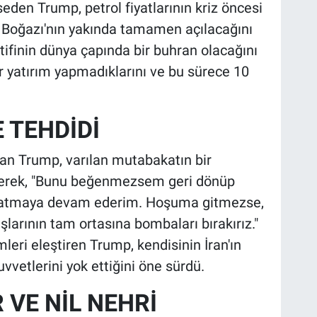
den Trump, petrol fiyatlarının kriz öncesi
z Boğazı'nın yakında tamamen açılacağını
tifinin dünya çapında bir buhran olacağını
r yatırım yapmadıklarını ve bu sürece 10
 TEHDİDİ
yan Trump, varılan mutabakatın bir
rterek, "Bunu beğenmezsem geri dönüp
a atmaya devam ederim. Hoşuma gitmezse,
larının tam ortasına bombaları bırakırız."
mleri eleştiren Trump, kendisinin İran'ın
vetlerini yok ettiğini öne sürdü.
R VE NİL NEHRİ