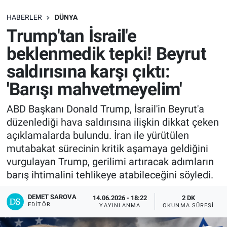
SAĞLIK
HABERLER
DÜNYA
Trump'tan İsrail'e
EKONOMİ
beklenmedik tepki! Beyrut
saldırısına karşı çıktı:
EĞİTİM
'Barışı mahvetmeyelim'
ÖZEL HABER
ABD Başkanı Donald Trump, İsrail'in Beyrut'a
düzenlediği hava saldırısına ilişkin dikkat çeken
Keşfet
açıklamalarda bulundu. İran ile yürütülen
ASTROLOJİ
mutabakat sürecinin kritik aşamaya geldiğini
vurgulayan Trump, gerilimi artıracak adımların
MANŞET
barış ihtimalini tehlikeye atabileceğini söyledi.
DEMET SAROVA
RESMİ İLANLAR
14.06.2026 - 18:22
2 DK
EDITÖR
YAYINLANMA
OKUNMA SÜRESI
İLAN