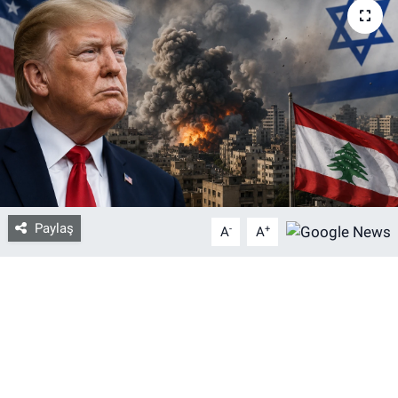
Bize ulaşın
İletişim/Künye
Yaşam
Gözden Kaçmasın
İletişim (Künye)
Paylaş
-
+
A
A