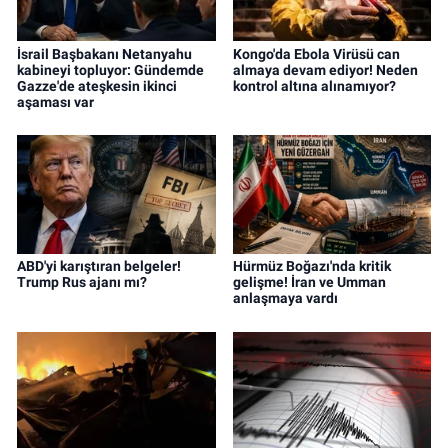
İsrail Başbakanı Netanyahu
Kongo'da Ebola Virüsü can
kabineyi topluyor: Gündemde
almaya devam ediyor! Neden
Gazze'de ateşkesin ikinci
kontrol altına alınamıyor?
aşaması var
ABD'yi karıştıran belgeler!
Hürmüz Boğazı'nda kritik
Trump Rus ajanı mı?
gelişme! İran ve Umman
anlaşmaya vardı