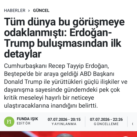
SAĞLIK
HABERLER
GÜNCEL
Tüm dünya bu görüşmeye
EKONOMİ
odaklanmıştı: Erdoğan-
Trump buluşmasından ilk
EĞİTİM
detaylar
ÖZEL HABER
Cumhurbaşkanı Recep Tayyip Erdoğan,
Beştepe'de bir araya geldiği ABD Başkanı
Keşfet
Donald Trump ile yürüttükleri güçlü ilişkiler ve
ASTROLOJİ
dayanışma sayesinde gündemdeki pek çok
kritik meseleyi hayırlı bir neticeye
MANŞET
ulaştıracaklarına inandığını belirtti.
FUNDA IŞIK
RESMİ İLANLAR
07.07.2026 - 20:15
07.07.2026 - 22:26
EDITÖR
YAYINLANMA
GÜNCELLEME
OK
İLAN