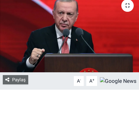
Bize ulaşın
İletişim/Künye
Yaşam
Gözden Kaçmasın
İletişim (Künye)
Paylaş
-
+
A
A