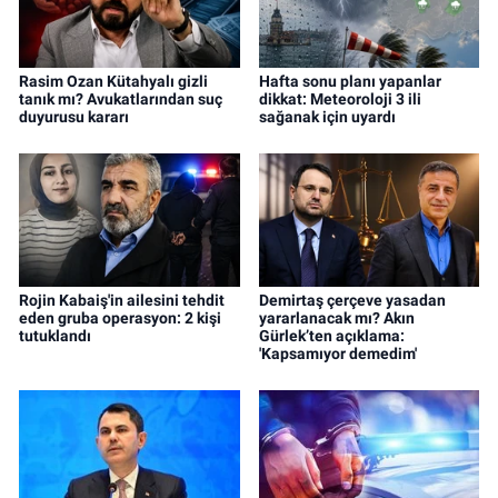
Rasim Ozan Kütahyalı gizli
Hafta sonu planı yapanlar
tanık mı? Avukatlarından suç
dikkat: Meteoroloji 3 ili
duyurusu kararı
sağanak için uyardı
Rojin Kabaiş'in ailesini tehdit
Demirtaş çerçeve yasadan
eden gruba operasyon: 2 kişi
yararlanacak mı? Akın
tutuklandı
Gürlek’ten açıklama:
'Kapsamıyor demedim'