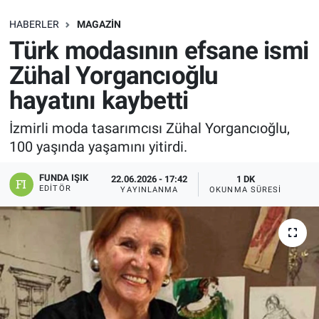
SAĞLIK
HABERLER
MAGAZIN
Türk modasının efsane ismi
EKONOMİ
Zühal Yorgancıoğlu
hayatını kaybetti
EĞİTİM
İzmirli moda tasarımcısı Zühal Yorgancıoğlu,
ÖZEL HABER
100 yaşında yaşamını yitirdi.
Keşfet
FUNDA IŞIK
22.06.2026 - 17:42
1 DK
EDITÖR
YAYINLANMA
OKUNMA SÜRESI
ASTROLOJİ
MANŞET
RESMİ İLANLAR
İLAN