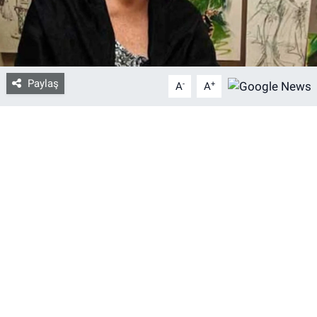
Bize ulaşın
İletişim/Künye
Paylaş
-
+
A
A
Yaşam
Gözden Kaçmasın
İletişim (Künye)