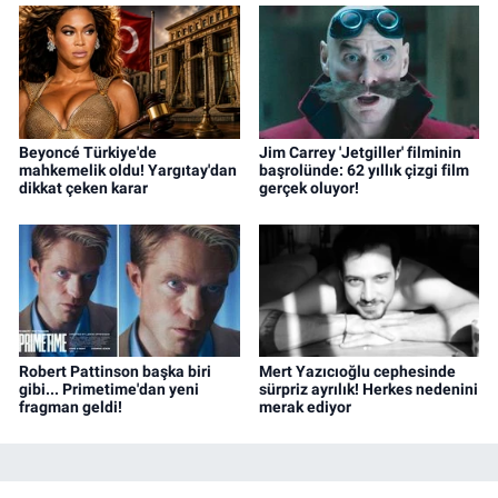
Beyoncé Türkiye'de
Jim Carrey 'Jetgiller' filminin
mahkemelik oldu! Yargıtay'dan
başrolünde: 62 yıllık çizgi film
dikkat çeken karar
gerçek oluyor!
Robert Pattinson başka biri
Mert Yazıcıoğlu cephesinde
gibi... Primetime'dan yeni
sürpriz ayrılık! Herkes nedenini
fragman geldi!
merak ediyor