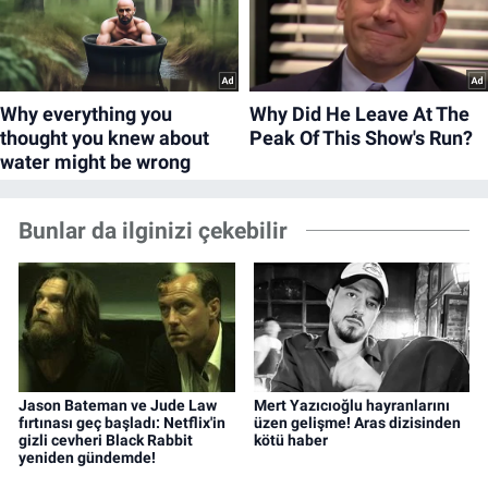
Bunlar da ilginizi çekebilir
Jason Bateman ve Jude Law
Mert Yazıcıoğlu hayranlarını
fırtınası geç başladı: Netflix'in
üzen gelişme! Aras dizisinden
gizli cevheri Black Rabbit
kötü haber
yeniden gündemde!