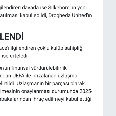
ilendiren davada ise Silkeborg'un yeni
tılması kabul edildi, Drogheda United'ın
LENDİ
e'ı ilgilendiren çoklu kulüp sahipliği
ise erteledi.
'un finansal sürdürülebilirlik
rdından UEFA ile imzalanan uzlaşma
irtildi. Uzlaşmanın bir parçası olarak
rülmesinin onaylanması durumunda 2025-
kalarından ihraç edilmeyi kabul ettiği