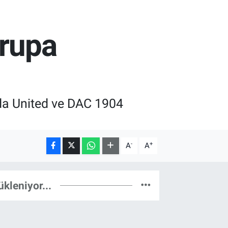
vrupa
heda United ve DAC 1904
-
+
A
A
ükleniyor...