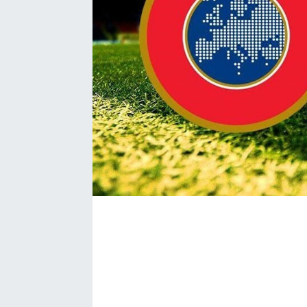
Bize ulaşın
İletişim/Künye
Yaşam
Gözden Kaçmasın
İletişim (Künye)