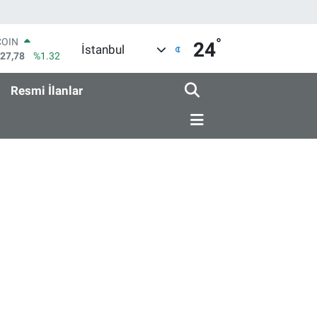
°
COIN
24
İstanbul
927,78
%1.32
LAR
5971
%0.05
Resmi İlanlar
RO
1336
%0.18
RLİN
2534
%0.22
M ALTIN
7.85
%0.54
T100
703
%11