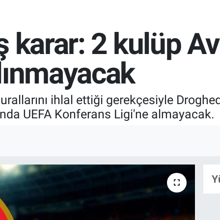
ş karar: 2 kulüp A
alınmayacak
urallarını ihlal ettiği gerekçesiyle Drog
onda UEFA Konferans Ligi'ne almayacak.
Y