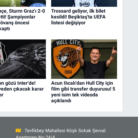
çe, Sturm Graz'ı 2-0
Trossard geliyor, ilk bilet
tti! Şampiyonlar
kesildi! Beşiktaş'ta UEFA
 rövanş öncesi
listesi değişiyor
kaptı
ın gözü Inter'de!
Acun Ilıcalı'dan Hull City için
rveden çıkacak karar
film gibi transfer duyurusu! 5
or
yeni isim tek videoda
açıklandı
Tevfikbey Mahallesi Köşk Sokak Şevval
Apartmanı No:24/4