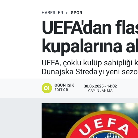
SAĞLIK
HABERLER
SPOR
UEFA'dan fla
EKONOMİ
kupalarına 
EĞİTİM
ÖZEL HABER
UEFA, çoklu kulüp sahipliği k
Dunajska Streda'yı yeni sez
Keşfet
OGÜN IŞIK
30.06.2025 - 14:02
ASTROLOJİ
EDITÖR
YAYINLANMA
MANŞET
RESMİ İLANLAR
İLAN