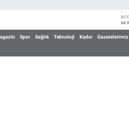
BIT
64.
DO
47,
agazin
Spor
Sağlık
Teknoloji
Kadın
Gazetelerimiz
EU
55,
STE
64,
GRA
652
BİS
13.