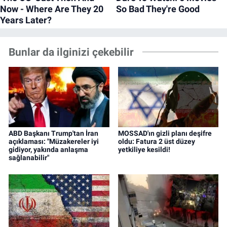
Bunlar da ilginizi çekebilir
ABD Başkanı Trump'tan İran
MOSSAD'ın gizli planı deşifre
açıklaması: "Müzakereler iyi
oldu: Fatura 2 üst düzey
gidiyor, yakında anlaşma
yetkiliye kesildi!
sağlanabilir"