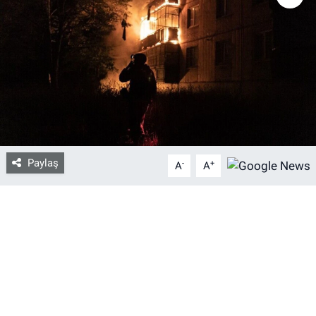
Bize ulaşın
İletişim/Künye
Yaşam
Gözden Kaçmasın
Paylaş
-
+
A
A
İletişim (Künye)