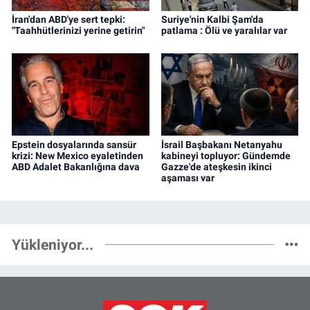
İran'dan ABD'ye sert tepki:
Suriye'nin Kalbi Şam'da
"Taahhütlerinizi yerine getirin"
patlama : Ölü ve yaralılar var
Epstein dosyalarında sansür
İsrail Başbakanı Netanyahu
krizi: New Mexico eyaletinden
kabineyi topluyor: Gündemde
ABD Adalet Bakanlığına dava
Gazze'de ateşkesin ikinci
aşaması var
Yükleniyor...