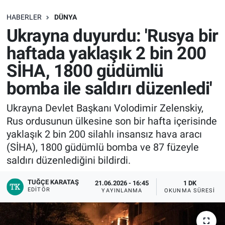
SAĞLIK
HABERLER
DÜNYA
Ukrayna duyurdu: 'Rusya bir
EKONOMİ
haftada yaklaşık 2 bin 200
SİHA, 1800 güdümlü
EĞİTİM
bomba ile saldırı düzenledi'
ÖZEL HABER
Ukrayna Devlet Başkanı Volodimir Zelenskiy,
Rus ordusunun ülkesine son bir hafta içerisinde
Keşfet
yaklaşık 2 bin 200 silahlı insansız hava aracı
ASTROLOJİ
(SİHA), 1800 güdümlü bomba ve 87 füzeyle
saldırı düzenlediğini bildirdi.
MANŞET
TUĞÇE KARATAŞ
21.06.2026 - 16:45
1 DK
EDITÖR
YAYINLANMA
OKUNMA SÜRESI
RESMİ İLANLAR
İLAN