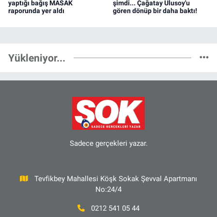
yaptığı bağış MASAK
şimdi... Çağatay Ulusoy'u
raporunda yer aldı
gören dönüp bir daha baktı!
Yükleniyor...
Sadece gerçekleri yazar.
Tevfikbey Mahallesi Köşk Sokak Şevval Apartmanı
No:24/4
0212 541 05 44