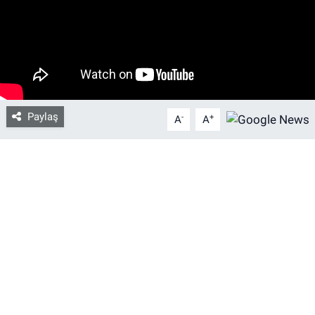
Bize ulaşın
İletişim/Künye
Yaşam
Paylaş
-
+
A
A
Gözden Kaçmasın
İletişim (Künye)