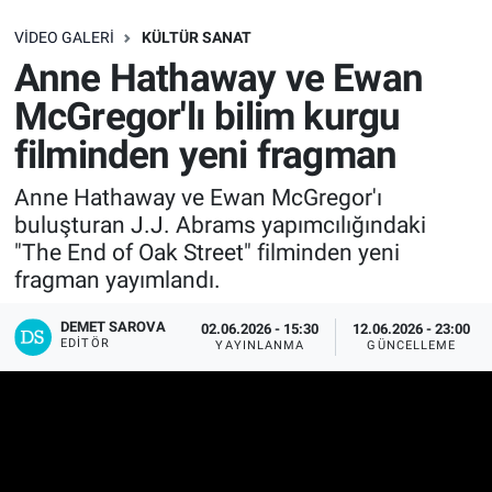
SAĞLIK
VIDEO GALERI
KÜLTÜR SANAT
Anne Hathaway ve Ewan
EKONOMİ
McGregor'lı bilim kurgu
filminden yeni fragman
EĞİTİM
Anne Hathaway ve Ewan McGregor'ı
ÖZEL HABER
buluşturan J.J. Abrams yapımcılığındaki
"The End of Oak Street" filminden yeni
Keşfet
fragman yayımlandı.
ASTROLOJİ
DEMET SAROVA
02.06.2026 - 15:30
12.06.2026 - 23:00
EDITÖR
YAYINLANMA
GÜNCELLEME
MANŞET
RESMİ İLANLAR
İLAN