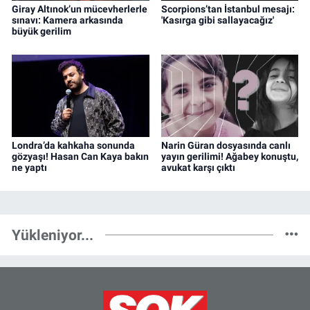
Giray Altınok’un mücevherlerle
Scorpions’tan İstanbul mesajı:
sınavı: Kamera arkasında
'Kasırga gibi sallayacağız'
büyük gerilim
Londra’da kahkaha sonunda
Narin Güran dosyasında canlı
gözyaşı! Hasan Can Kaya bakın
yayın gerilimi! Ağabey konuştu,
ne yaptı
avukat karşı çıktı
Yükleniyor...