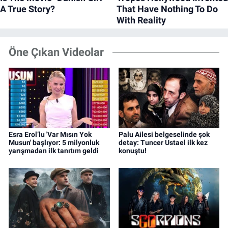
Öne Çıkan Videolar
Esra Erol’lu 'Var Mısın Yok
Palu Ailesi belgeselinde şok
Musun' başlıyor: 5 milyonluk
detay: Tuncer Ustael ilk kez
yarışmadan ilk tanıtım geldi
konuştu!