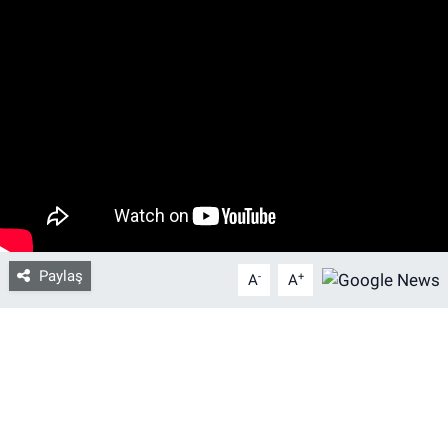
Bize ulaşın
İletişim/Künye
Yaşam
Gözden Kaçmasın
İletişim (Künye)
Paylaş
-
+
A
A