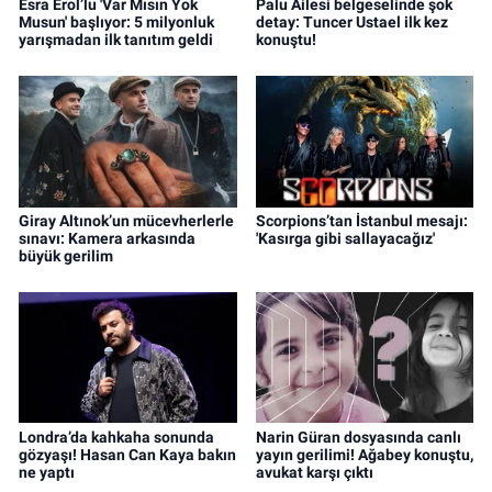
Esra Erol’lu 'Var Mısın Yok
Palu Ailesi belgeselinde şok
Musun' başlıyor: 5 milyonluk
detay: Tuncer Ustael ilk kez
yarışmadan ilk tanıtım geldi
konuştu!
Giray Altınok’un mücevherlerle
Scorpions’tan İstanbul mesajı:
sınavı: Kamera arkasında
'Kasırga gibi sallayacağız'
büyük gerilim
Londra’da kahkaha sonunda
Narin Güran dosyasında canlı
gözyaşı! Hasan Can Kaya bakın
yayın gerilimi! Ağabey konuştu,
ne yaptı
avukat karşı çıktı