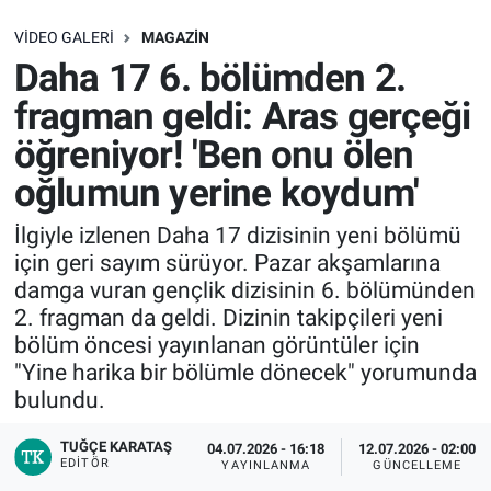
SAĞLIK
VIDEO GALERI
MAGAZIN
Daha 17 6. bölümden 2.
EKONOMİ
fragman geldi: Aras gerçeği
öğreniyor! 'Ben onu ölen
EĞİTİM
oğlumun yerine koydum'
ÖZEL HABER
İlgiyle izlenen Daha 17 dizisinin yeni bölümü
için geri sayım sürüyor. Pazar akşamlarına
Keşfet
damga vuran gençlik dizisinin 6. bölümünden
2. fragman da geldi. Dizinin takipçileri yeni
ASTROLOJİ
bölüm öncesi yayınlanan görüntüler için
"Yine harika bir bölümle dönecek" yorumunda
MANŞET
bulundu.
RESMİ İLANLAR
TUĞÇE KARATAŞ
04.07.2026 - 16:18
12.07.2026 - 02:00
EDITÖR
YAYINLANMA
GÜNCELLEME
İLAN