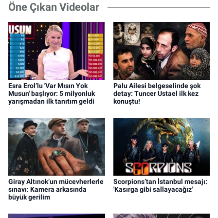
Öne Çıkan Videolar
Esra Erol’lu 'Var Mısın Yok
Palu Ailesi belgeselinde şok
Musun' başlıyor: 5 milyonluk
detay: Tuncer Ustael ilk kez
yarışmadan ilk tanıtım geldi
konuştu!
Giray Altınok’un mücevherlerle
Scorpions’tan İstanbul mesajı:
sınavı: Kamera arkasında
'Kasırga gibi sallayacağız'
büyük gerilim