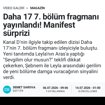
SAĞLIK
VIDEO GALERI
MAGAZIN
Daha 17 7. bölüm fragmanı
EKONOMİ
yayınlandı! Manifest
sürprizi
EĞİTİM
Kanal D'nin ilgiyle takip edilen dizisi Daha
ÖZEL HABER
17'nin 7. bölüm fragmanı izleyiciyle buluştu.
Yeni tanıtımda Leyla'nın Aras'a yaptığı
Keşfet
"Sevgilim olur musun?" teklifi dikkat
çekerken, Şebnem ile Leyla arasındaki gerilim
ASTROLOJİ
de yeni bölüme damga vuracağının sinyalini
verdi.
MANŞET
DEMET SAROVA
06.07.2026 - 09:06
14.07.2026 - 01:00
EDITÖR
RESMİ İLANLAR
YAYINLANMA
GÜNCELLEME
İLAN