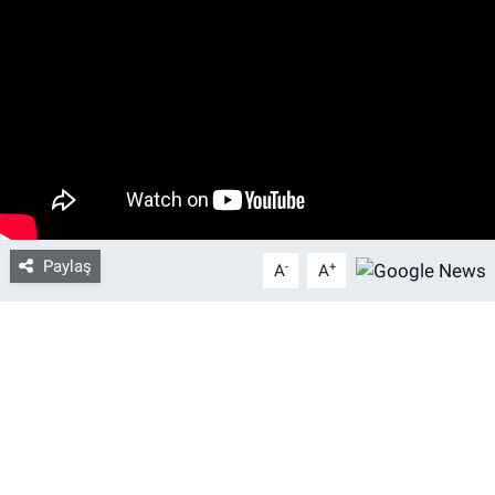
Bize ulaşın
İletişim/Künye
Yaşam
Gözden Kaçmasın
Paylaş
-
+
A
A
İletişim (Künye)