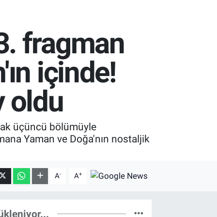
3. fragman
ın içinde!
 oldu
arak üçüncü bölümüyle
gmana Yaman ve Doğa'nın nostaljik
-
+
A
A
ükleniyor...