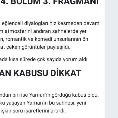
4. BÖLÜM 3. FRAGMANI
 eğlenceli diyalogları hız kesmeden devam
am atmosferini andıran sahnelerde yer
ken, romantik ve komedi unsurlarının ön
t çeken görüntüler paylaşıldı.
da kısa sürede çok sayıda yorum aldı.
AN KABUSU DİKKAT
ndan biri ise Yaman'ın gördüğü kabus oldu.
ku yaşayan Yaman'ın bu sahnesi, yeni
kin soru işaretlerini artırdı.