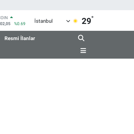
°
COIN
29
İstanbul
602,05
%0.69
LAR
6006
%0.06
Resmi İlanlar
RO
0250
%0.02
RLİN
2398
%0.2
M ALTIN
3.94
%0.32
T100
768
%48