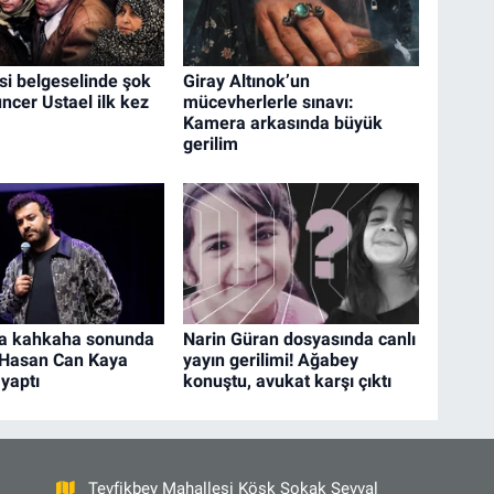
si belgeselinde şok
Giray Altınok’un
ncer Ustael ilk kez
mücevherlerle sınavı:
Kamera arkasında büyük
gerilim
da kahkaha sonunda
Narin Güran dosyasında canlı
 Hasan Can Kaya
yayın gerilimi! Ağabey
yaptı
konuştu, avukat karşı çıktı
Tevfikbey Mahallesi Köşk Sokak Şevval