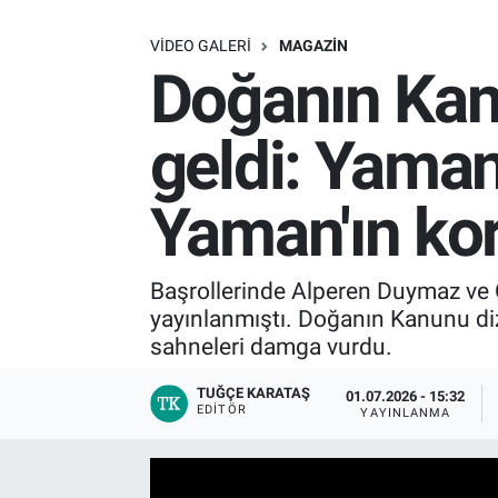
SAĞLIK
VIDEO GALERI
MAGAZIN
Doğanın Kan
EKONOMİ
geldi: Yaman
EĞİTİM
Yaman'ın ko
ÖZEL HABER
Keşfet
Başrollerinde Alperen Duymaz ve 
yayınlanmıştı. Doğanın Kanunu di
ASTROLOJİ
sahneleri damga vurdu.
MANŞET
TUĞÇE KARATAŞ
01.07.2026 - 15:32
EDITÖR
YAYINLANMA
RESMİ İLANLAR
İLAN