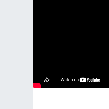
Bize ulaşın
İletişim/Künye
Yaşam
Gözden Kaçmasın
İletişim (Künye)