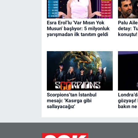
Esra Erol’lu 'Var Mısın Yok
Palu Aile
Musun' başlıyor: 5 milyonluk
detay: Tu
yarışmadan ilk tanıtım geldi
konuştu!
Scorpions’tan İstanbul
Londra’
mesajı: 'Kasırga gibi
gözyaşı!
sallayacağız'
bakın ne 