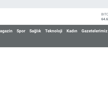
BIT
64.
DO
47,
agazin
Spor
Sağlık
Teknoloji
Kadın
Gazetelerimiz
EU
55,
STE
64,
GRA
651
BİS
13.