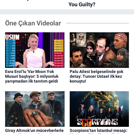
Öne Çıkan Videolar
Esra Erol’lu 'Var Mısın Yok
Palu Ailesi belgeselinde şok
Musun' başlıyor: 5 milyonluk
detay: Tuncer Ustael ilk kez
yarışmadan ilk tanıtım geldi
konuştu!
Giray Altınok’un mücevherlerle
Scorpions’tan İstanbul mesajı: