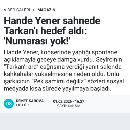
SAĞLIK
VIDEO GALERI
MAGAZIN
Hande Yener sahnede
EKONOMİ
Tarkan’ı hedef aldı:
'Numarası yok!'
EĞİTİM
Hande Yener, konserinde yaptığı spontane
ÖZEL HABER
açıklamayla geceye damga vurdu. Seyircinin
“Tarkan’ı ara” çağrısına verdiği yanıt salonda
Keşfet
kahkahalar yükselmesine neden oldu. Ünlü
şarkıcının “Pek samimi değiliz” sözleri sosyal
ASTROLOJİ
medyada kısa sürede yayılmaya başladı.
MANŞET
DEMET SAROVA
01.02.2026 - 16:27
EDITÖR
YAYINLANMA
RESMİ İLANLAR
İLAN