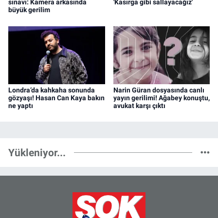
sınavı: Kamera arkasında
'Kasırga gibi sallayacağız'
büyük gerilim
Londra’da kahkaha sonunda
Narin Güran dosyasında canlı
gözyaşı! Hasan Can Kaya bakın
yayın gerilimi! Ağabey konuştu,
ne yaptı
avukat karşı çıktı
Yükleniyor...