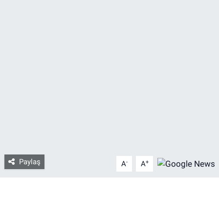
Bize ulaşın
İletişim/Künye
Yaşam
Gözden Kaçmasın
İletişim (Künye)
Paylaş
-
+
A
A