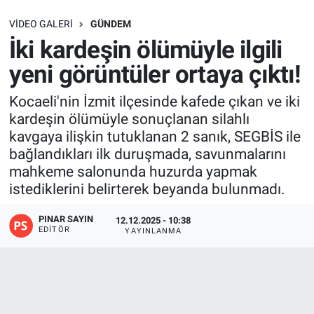
SAĞLIK
VIDEO GALERI
GÜNDEM
İki kardeşin ölümüyle ilgili
EKONOMİ
yeni görüntüler ortaya çıktı!
EĞİTİM
Kocaeli'nin İzmit ilçesinde kafede çıkan ve iki
kardeşin ölümüyle sonuçlanan silahlı
ÖZEL HABER
kavgaya ilişkin tutuklanan 2 sanık, SEGBİS ile
bağlandıkları ilk duruşmada, savunmalarını
Keşfet
mahkeme salonunda huzurda yapmak
istediklerini belirterek beyanda bulunmadı.
ASTROLOJİ
PINAR SAYIN
12.12.2025 - 10:38
EDITÖR
YAYINLANMA
MANŞET
RESMİ İLANLAR
İLAN