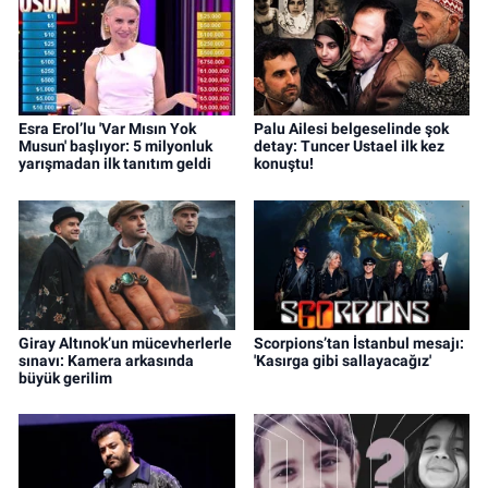
Esra Erol’lu 'Var Mısın Yok
Palu Ailesi belgeselinde şok
Musun' başlıyor: 5 milyonluk
detay: Tuncer Ustael ilk kez
yarışmadan ilk tanıtım geldi
konuştu!
Giray Altınok’un mücevherlerle
Scorpions’tan İstanbul mesajı:
sınavı: Kamera arkasında
'Kasırga gibi sallayacağız'
büyük gerilim