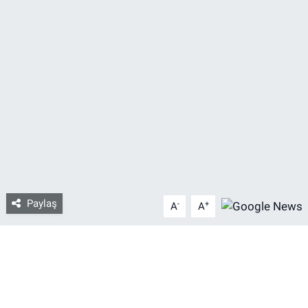
Bize ulaşın
İletişim/Künye
Yaşam
Gözden Kaçmasın
İletişim (Künye)
Paylaş
-
+
A
A