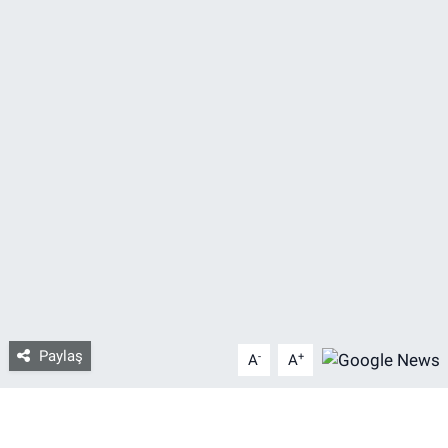
Bize ulaşın
İletişim/Künye
Yaşam
Gözden Kaçmasın
İletişim (Künye)
Paylaş
-
+
A
A