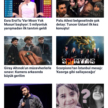
Esra Erol’lu 'Var Mısın Yok
Palu Ailesi belgeselinde şok
Musun' başlıyor: 5 milyonluk
detay: Tuncer Ustael ilk kez
yarışmadan ilk tanıtım geldi
konuştu!
Giray Altınok’un mücevherlerle
Scorpions’tan İstanbul mesajı:
sınavı: Kamera arkasında
'Kasırga gibi sallayacağız'
büyük gerilim