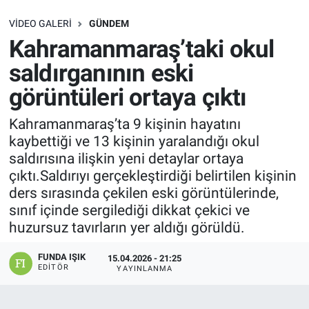
SAĞLIK
VIDEO GALERI
GÜNDEM
Kahramanmaraş’taki okul
EKONOMİ
saldırganının eski
görüntüleri ortaya çıktı
EĞİTİM
Kahramanmaraş’ta 9 kişinin hayatını
ÖZEL HABER
kaybettiği ve 13 kişinin yaralandığı okul
saldırısına ilişkin yeni detaylar ortaya
Keşfet
çıktı.Saldırıyı gerçekleştirdiği belirtilen kişinin
ders sırasında çekilen eski görüntülerinde,
ASTROLOJİ
sınıf içinde sergilediği dikkat çekici ve
huzursuz tavırların yer aldığı görüldü.
MANŞET
FUNDA IŞIK
15.04.2026 - 21:25
EDITÖR
RESMİ İLANLAR
YAYINLANMA
İLAN