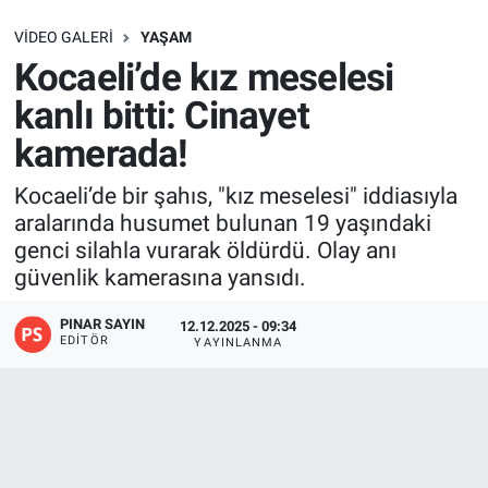
SAĞLIK
VIDEO GALERI
YAŞAM
Kocaeli’de kız meselesi
EKONOMİ
kanlı bitti: Cinayet
kamerada!
EĞİTİM
Kocaeli’de bir şahıs, "kız meselesi" iddiasıyla
ÖZEL HABER
aralarında husumet bulunan 19 yaşındaki
genci silahla vurarak öldürdü. Olay anı
Keşfet
güvenlik kamerasına yansıdı.
ASTROLOJİ
PINAR SAYIN
12.12.2025 - 09:34
EDITÖR
YAYINLANMA
MANŞET
RESMİ İLANLAR
İLAN