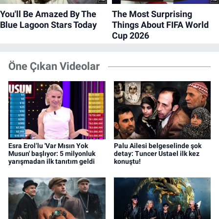
Öne Çıkan Videolar
Esra Erol’lu 'Var Mısın Yok
Palu Ailesi belgeselinde şok
Musun' başlıyor: 5 milyonluk
detay: Tuncer Ustael ilk kez
yarışmadan ilk tanıtım geldi
konuştu!