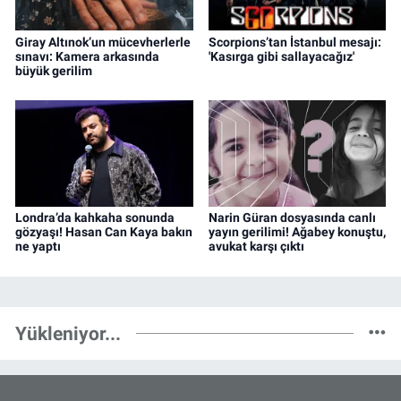
Giray Altınok’un mücevherlerle
Scorpions’tan İstanbul mesajı:
sınavı: Kamera arkasında
'Kasırga gibi sallayacağız'
büyük gerilim
Londra’da kahkaha sonunda
Narin Güran dosyasında canlı
gözyaşı! Hasan Can Kaya bakın
yayın gerilimi! Ağabey konuştu,
ne yaptı
avukat karşı çıktı
Yükleniyor...