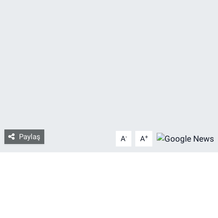
Bize ulaşın
İletişim/Künye
Yaşam
Gözden Kaçmasın
İletişim (Künye)
Paylaş
-
+
A
A